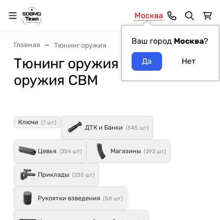
Москва
Ваш город
Москва
?
Главная
Тюнинг оружия
Тюнинг оружия модель
оружия СВМ
Ключи
(1 шт)
ДТК и Банки
(545 шт)
Цевья
Магазины
(234 шт)
(292 шт)
Приклады
(233 шт)
Рукоятки взведения
(58 шт)