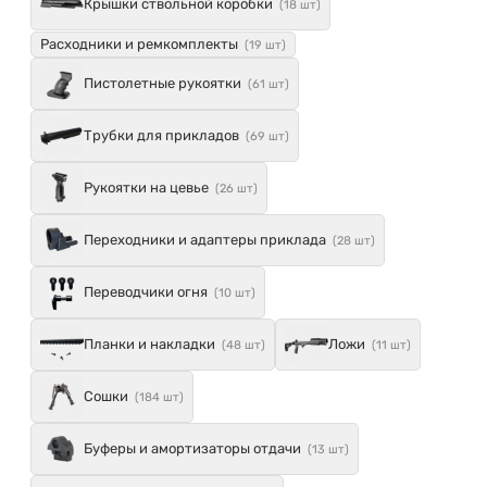
Крышки ствольной коробки
(18 шт)
Расходники и ремкомплекты
(19 шт)
Пистолетные рукоятки
(61 шт)
Трубки для прикладов
(69 шт)
Рукоятки на цевье
(26 шт)
Переходники и адаптеры приклада
(28 шт)
Переводчики огня
(10 шт)
Планки и накладки
Ложи
(48 шт)
(11 шт)
Сошки
(184 шт)
Буферы и амортизаторы отдачи
(13 шт)