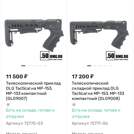
11 500
₽
17 200
₽
Телескопический приклад
Телескопический
DLG Tactical на МР-153,
складной приклад DLG
МР-133 компактный
Tactical на МР-153, МР-133
(DLG9007)
компактный (DLG9008)
Есть на складе, готово к
Есть на складе, готово к
отгрузке
отгрузке
Артикул
72770-03
Артикул
72771-06
Модель оружия
Модель оружия
—
—