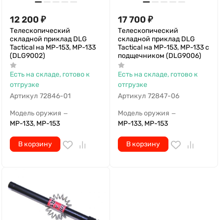
12 200
₽
17 700
₽
Телескопический
Телескопический
складной приклад DLG
складной приклад DLG
Tactical на МР-153, МР-133
Tactical на МР-153, МР-133 с
(DLG9002)
подщечником (DLG9006)
Есть на складе, готово к
Есть на складе, готово к
отгрузке
отгрузке
Артикул
72846-01
Артикул
72847-06
Модель оружия
Модель оружия
—
—
МР-133, МР-153
МР-133, МР-153
В корзину
В корзину