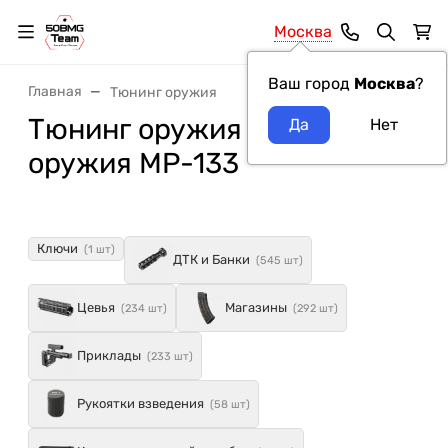
Москва
Ваш город
Москва
?
Главная
Тюнинг оружия
Тюнинг оружия модель
оружия МР-133
Ключи
(1 шт)
ДТК и Банки
(545 шт)
Цевья
Магазины
(234 шт)
(292 шт)
Приклады
(233 шт)
Рукоятки взведения
(58 шт)