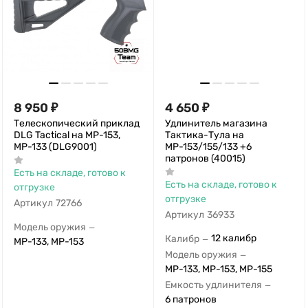
8 950
₽
4 650
₽
Телескопический приклад
Удлинитель магазина
DLG Tactical на МР-153,
Тактика-Тула на
МР-133 (DLG9001)
МР-153/155/133 +6
патронов (40015)
Есть на складе, готово к
Есть на складе, готово к
отгрузке
отгрузке
Артикул
72766
Артикул
36933
Модель оружия
—
12 калибр
Калибр
—
МР-133, МР-153
Модель оружия
—
МР-133, МР-153, МР-155
Емкость удлинителя
—
6 патронов