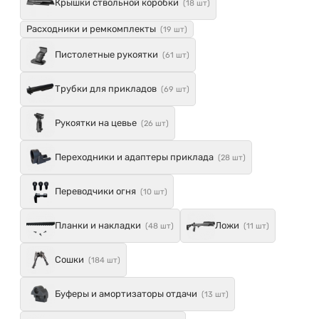
Крышки ствольной коробки
(18 шт)
Расходники и ремкомплекты
(19 шт)
Пистолетные рукоятки
(61 шт)
Трубки для прикладов
(69 шт)
Рукоятки на цевье
(26 шт)
Переходники и адаптеры приклада
(28 шт)
Переводчики огня
(10 шт)
Планки и накладки
Ложи
(48 шт)
(11 шт)
Сошки
(184 шт)
Буферы и амортизаторы отдачи
(13 шт)