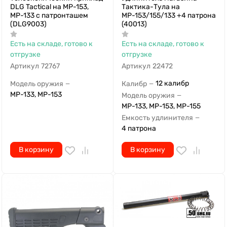
DLG Tactical на МР-153,
Тактика-Тула на
МР-133 с патронташем
МР-153/155/133 +4 патрона
(DLG9003)
(40013)
Есть на складе, готово к
Есть на складе, готово к
отгрузке
отгрузке
Артикул
72767
Артикул
22472
12 калибр
Модель оружия
Калибр
—
—
МР-133, МР-153
Модель оружия
—
МР-133, МР-153, МР-155
Емкость удлинителя
—
4 патрона
В корзину
В корзину