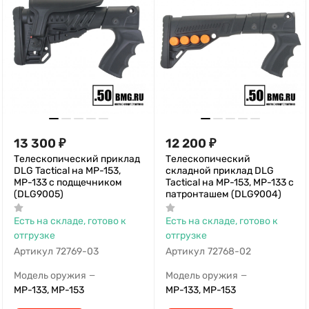
13 300
₽
12 200
₽
Телескопический приклад
Телескопический
DLG Tactical на МР-153,
складной приклад DLG
МР-133 с подщечником
Tactical на МР-153, МР-133 с
(DLG9005)
патронташем (DLG9004)
Есть на складе, готово к
Есть на складе, готово к
отгрузке
отгрузке
Артикул
72769-03
Артикул
72768-02
Модель оружия
Модель оружия
—
—
МР-133, МР-153
МР-133, МР-153