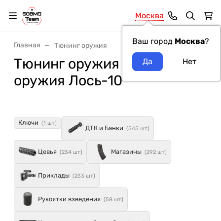
Москва
Ваш город
Москва
?
Главная
Тюнинг оружия
Тюнинг оружия модель
оружия Лось-10
Ключи
(1 шт)
ДТК и Банки
(545 шт)
Цевья
Магазины
(234 шт)
(292 шт)
Приклады
(233 шт)
Рукоятки взведения
(58 шт)