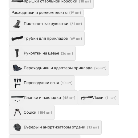
Крышки ствольной коробки
(18 шт)
Расходники и ремкомплекты
(19 шт)
Пистолетные рукоятки
(61 шт)
Трубки для прикладов
(69 шт)
Рукоятки на цевье
(26 шт)
Переходники и адаптеры приклада
(28 шт)
Переводчики огня
(10 шт)
Планки и накладки
Ложи
(48 шт)
(11 шт)
Сошки
(184 шт)
Буферы и амортизаторы отдачи
(13 шт)