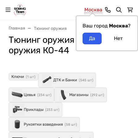
Москва
Ваш город
Москва
?
Главная
Тюнинг оружия
Тюнинг оружия модель
оружия КО-44
Ключи
(1 шт)
ДТК и Банки
(545 шт)
Цевья
Магазины
(234 шт)
(292 шт)
Приклады
(233 шт)
Рукоятки взведения
(58 шт)