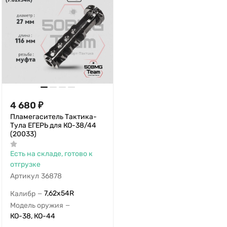
4 680
₽
Пламегаситель Тактика-
Тула ЕГЕРЬ для КО-38/44
(20033)
Есть на складе, готово к
отгрузке
Артикул
36878
7,62x54R
Калибр
—
Модель оружия
—
КО-38, КО-44