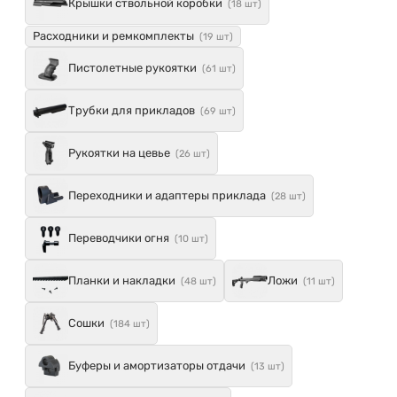
Крышки ствольной коробки
(18 шт)
Расходники и ремкомплекты
(19 шт)
Пистолетные рукоятки
(61 шт)
Трубки для прикладов
(69 шт)
Рукоятки на цевье
(26 шт)
Переходники и адаптеры приклада
(28 шт)
Переводчики огня
(10 шт)
Планки и накладки
Ложи
(48 шт)
(11 шт)
Сошки
(184 шт)
Буферы и амортизаторы отдачи
(13 шт)