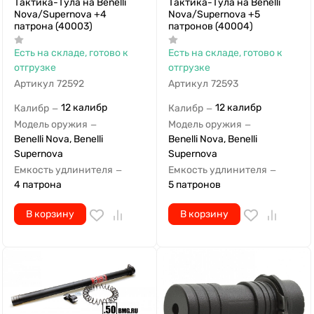
Тактика-Тула на Benelli
Тактика-Тула на Benelli
Nova/Supernova +4
Nova/Supernova +5
патрона (40003)
патронов (40004)
Есть на складе, готово к
Есть на складе, готово к
отгрузке
отгрузке
Артикул
72592
Артикул
72593
12 калибр
12 калибр
Калибр
Калибр
—
—
Модель оружия
Модель оружия
—
—
Benelli Nova, Benelli
Benelli Nova, Benelli
Supernova
Supernova
Емкость удлинителя
Емкость удлинителя
—
—
4 патрона
5 патронов
В корзину
В корзину