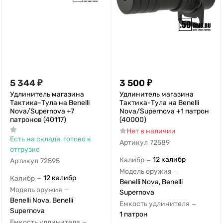
5 344
₽
3 500
₽
Удлинитель магазина
Удлинитель магазина
Тактика-Тула на Benelli
Тактика-Тула на Benelli
Nova/Supernova +7
Nova/Supernova +1 патрон
патронов (40117)
(40000)
Нет в наличии
Есть на складе, готово к
Артикул
72589
отгрузке
12 калибр
Калибр
—
Артикул
72595
Модель оружия
—
12 калибр
Калибр
—
Benelli Nova, Benelli
Модель оружия
—
Supernova
Benelli Nova, Benelli
Емкость удлинителя
—
Supernova
1 патрон
Емкость удлинителя
—