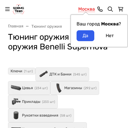
Москва
Ваш город
Москва
?
Главная
Тюнинг оружия
Тюнинг оружия модель
оружия Benelli Supernova
Ключи
(1 шт)
ДТК и Банки
(545 шт)
Цевья
Магазины
(234 шт)
(292 шт)
Приклады
(233 шт)
Рукоятки взведения
(58 шт)