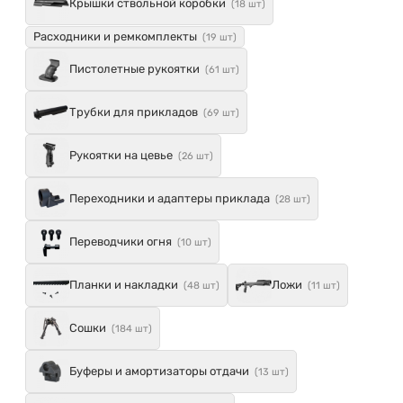
Крышки ствольной коробки
(18 шт)
Расходники и ремкомплекты
(19 шт)
Пистолетные рукоятки
(61 шт)
Трубки для прикладов
(69 шт)
Рукоятки на цевье
(26 шт)
Переходники и адаптеры приклада
(28 шт)
Переводчики огня
(10 шт)
Планки и накладки
Ложи
(48 шт)
(11 шт)
Сошки
(184 шт)
Буферы и амортизаторы отдачи
(13 шт)