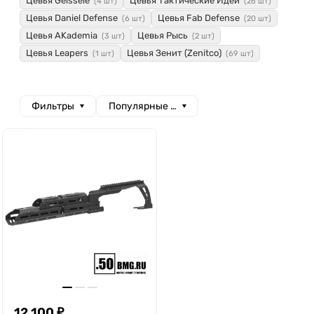
Цевья Geissele
Цевья Тактические Идеи
(4 шт)
(26 шт)
Цевья Daniel Defense
Цевья Fab Defense
(6 шт)
(20 шт)
Цевья AKademia
Цевья Рысь
(3 шт)
(2 шт)
Цевья Leapers
Цевья Зенит (Zenitco)
(1 шт)
(69 шт)
Фильтры
Популярные сначала
12 100
₽