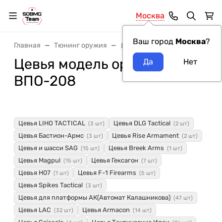
Москва
Ваш город
Москва
?
Главная
Тюнинг оружия
Цевья
Цевья модель оружия
ВПО-208
Цевья LIHO TACTICAL
Цевья DLG Tactical
(3 шт)
(2 шт)
Цевья Бастион-Армс
Цевья Rise Armament
(3 шт)
(2 шт)
Цевья и шасси SAG
Цевья Breek Arms
(15 шт)
(1 шт)
Цевья Magpul
Цевья Гексагон
(15 шт)
(7 шт)
Цевья H07
Цевья F-1 Firearms
(1 шт)
(5 шт)
Цевья Spikes Tactical
(3 шт)
Цевья для платформы АК(Автомат Калашникова)
(47 шт)
Цевья LAC
Цевья Armacon
(32 шт)
(14 шт)