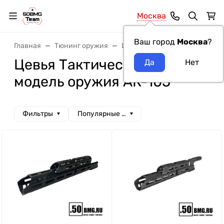
Москва
Ваш город
Москва
?
Главная
Тюнинг оружия
Цевья
Цевья Тактические
Цевья Тактические Идеи
модель оружия АК-105
Фильтры
Популярные сначала