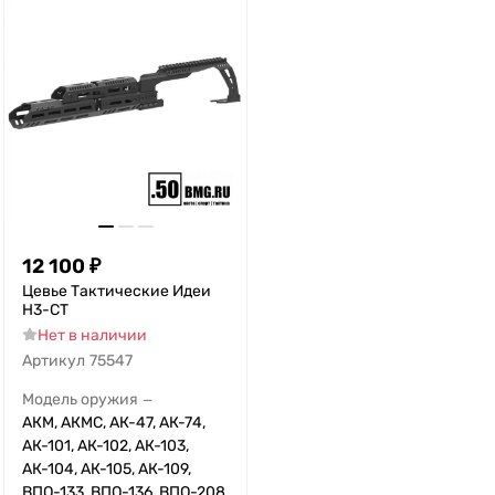
12 100
₽
Цевье Тактические Идеи
Н3-СТ
Нет в наличии
Артикул
75547
Модель оружия
—
АКМ, АКМС, АК-47, АК-74,
АК-101, АК-102, АК-103,
АК-104, АК-105, АК-109,
ВПО-133, ВПО-136, ВПО-208,