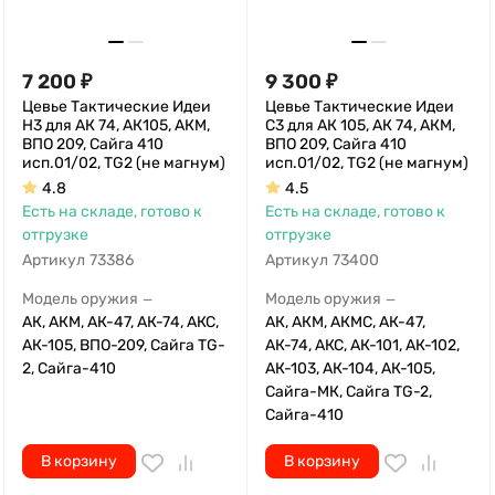
7 200
₽
9 300
₽
Цевье Тактические Идеи
Цевье Тактические Идеи
Н3 для АК 74, АК105, АКМ,
С3 для АК 105, АК 74, АКМ,
ВПО 209, Сайга 410
ВПО 209, Сайга 410
исп.01/02, TG2 (не магнум)
исп.01/02, TG2 (не магнум)
4.8
4.5
Есть на складе, готово к
Есть на складе, готово к
отгрузке
отгрузке
Артикул
73386
Артикул
73400
Модель оружия
Модель оружия
—
—
АК, АКМ, АК-47, АК-74, АКС,
АК, АКМ, АКМС, АК-47,
АК-105, ВПО-209, Сайга TG-
АК-74, АКС, АК-101, АК-102,
2, Сайга-410
АК-103, АК-104, АК-105,
Сайга-МК, Сайга TG-2,
Сайга-410
В корзину
В корзину