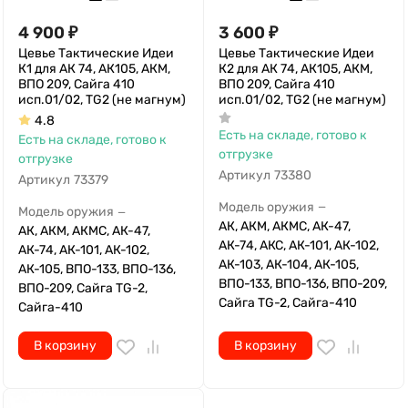
4 900
₽
3 600
₽
Цевье Тактические Идеи
Цевье Тактические Идеи
К1 для АК 74, АК105, АКМ,
К2 для АК 74, АК105, АКМ,
ВПО 209, Сайга 410
ВПО 209, Сайга 410
исп.01/02, TG2 (не магнум)
исп.01/02, TG2 (не магнум)
4.8
Есть на складе, готово к
Есть на складе, готово к
отгрузке
отгрузке
Артикул
73380
Артикул
73379
Модель оружия
—
Модель оружия
—
АК, АКМ, АКМС, АК-47,
АК, АКМ, АКМС, АК-47,
АК-74, АКС, АК-101, АК-102,
АК-74, АК-101, АК-102,
АК-103, АК-104, АК-105,
АК-105, ВПО-133, ВПО-136,
ВПО-133, ВПО-136, ВПО-209,
ВПО-209, Сайга TG-2,
Сайга TG-2, Сайга-410
Сайга-410
В корзину
В корзину