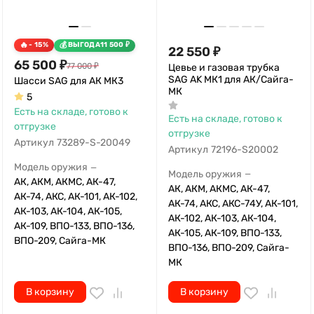
- 15%
ВЫГОДА
11 500
₽
22 550
₽
65 500
₽
77 000
₽
Цевье и газовая трубка
SAG AK МК1 для АК/Сайга-
Шасси SAG для АК МК3
МК
5
Есть на складе, готово к
Есть на складе, готово к
отгрузке
отгрузке
Артикул
73289-S-20049
Артикул
72196-S20002
Модель оружия
—
Модель оружия
—
АК, АКМ, АКМС, АК-47,
АК, АКМ, АКМС, АК-47,
АК-74, АКС, АК-101, АК-102,
АК-74, АКС, АКС-74У, АК-101,
АК-103, АК-104, АК-105,
АК-102, АК-103, АК-104,
АК-109, ВПО-133, ВПО-136,
АК-105, АК-109, ВПО-133,
ВПО-209, Сайга-МК
ВПО-136, ВПО-209, Сайга-
МК
В корзину
В корзину