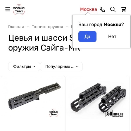
Москва
Ваш город
Москва
?
Главная
Тюнинг оружия
Цевья
Цевья и шасси SAG
Цевья и шасси SAG модель
оружия Сайга-МК
Фильтры
Популярные сначала