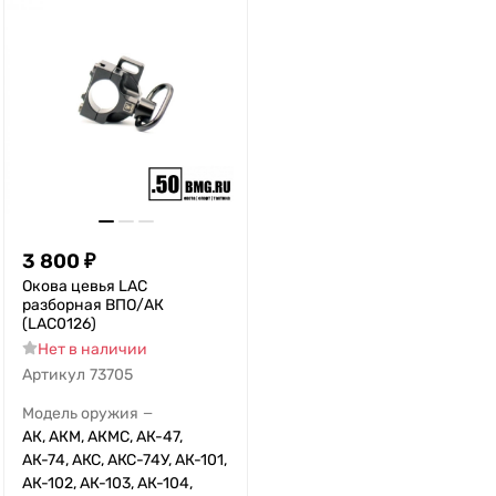
3 800
₽
Окова цевья LAC
разборная ВПО/АК
(LAC0126)
Нет в наличии
Артикул
73705
Модель оружия
—
АК, АКМ, АКМС, АК-47,
АК-74, АКС, АКС-74У, АК-101,
АК-102, АК-103, АК-104,