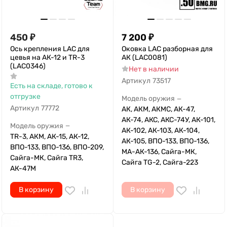
450
₽
7 200
₽
Ось крепления LAC для
Оковка LAC разборная для
цевья на АК-12 и TR-3
АК (LAC0081)
(LAC0346)
Нет в наличии
Артикул
73517
Есть на складе, готово к
отгрузке
Модель оружия
—
Артикул
77772
АК, АКМ, АКМС, АК-47,
АК-74, АКС, АКС-74У, АК-101,
Модель оружия
—
АК-102, АК-103, АК-104,
TR-3, АКМ, АК-15, АК-12,
АК-105, ВПО-133, ВПО-136,
ВПО-133, ВПО-136, ВПО-209,
МА-АК-136, Сайга-МК,
Сайга-МК, Сайга TR3,
Сайга TG-2, Сайга-223
АК-47М
В корзину
В корзину