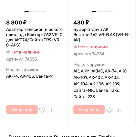
8 800
₽
430
₽
Адаптер телескопического
Буфер отдачи АК
приклада Вектор-7,62 VR-С
Вектор-7,62 VR-B AK (VR-B-
для АКС74/Сайга/TR9 (VR-
AK)
C-AKS)
Нет в наличии
Нет в наличии
Артикул
74354
Артикул
74353
Модель оружия
—
Модель оружия
—
АК, АКМ, АКМС, АК-74, АКС,
АК-74, АК-105, Сайга-9
АК-101, АК-102, АК-103,
АК-104, АК-105, АК-109,
Сайга-МК, Сайга TG-2,
Сайга-223
В корзину
В корзину