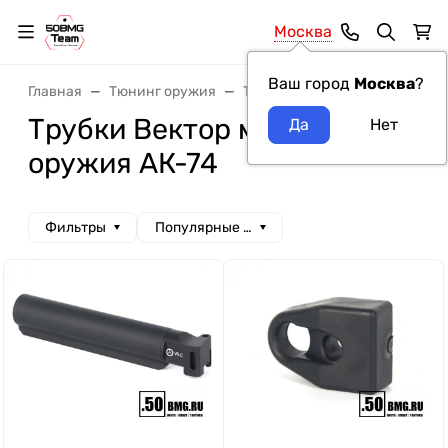
Москва
Ваш город
Москва
?
Главная
Тюнинг оружия
Трубки для прикладов
Тру
Трубки Вектор модель
оружия АК-74
Фильтры
Популярные сначала