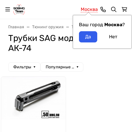
Москва
Ваш город
Москва
?
Главная
Тюнинг оружия
Трубки для прикладов
Тру
Трубки SAG модель оружия
АК-74
Фильтры
Популярные сначала