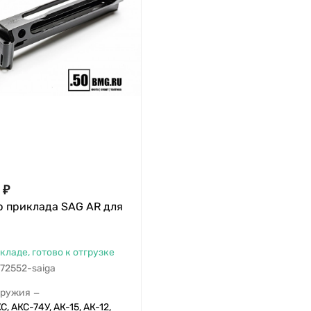
₽
р приклада SAG AR для
складе, готово к отгрузке
72552-saiga
оружия
—
С, АКС-74У, АК-15, АК-12,