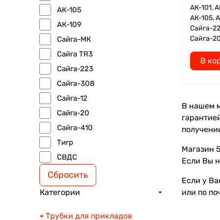
АК-101, А
АК-105
АК-105, А
АК-109
Сайга-22
Сайга-20
Сайга-МК
Сайга TR3
В ко
Сайга-223
Сайга-308
Сайга-12
В нашем м
Сайга-20
гарантией
Сайга-410
получени
Тигр
Магазин 5
СВДС
Если Вы н
Сбросить
Если у Ва
или по по
Категории
Трубки для прикладов