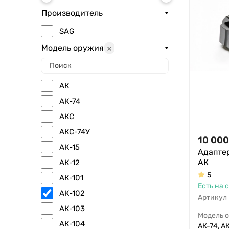
Производитель
SAG
Модель оружия
АК
АК-74
АКС
АКС-74У
10 000
АК-15
Адапте
АК
АК-12
5
АК-101
Есть на 
АК-102
Артикул
АК-103
Модель 
АК-104
АК-74, АК