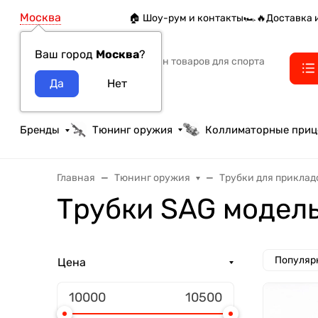
Москва
🏠 Шоу-рум и контакты
🏎️🔥Доставка 
Ваш город
Москва
?
Интернет-магазин товаров для спорта
тактики и охоты
Бренды
Тюнинг оружия
Коллиматорные при
Главная
Тюнинг оружия
Трубки для приклад
Трубки SAG модел
Популяр
Цена