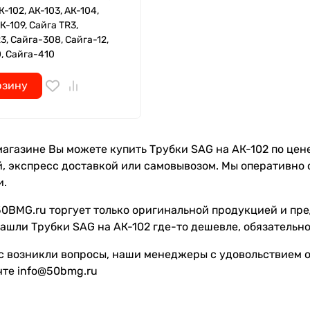
К-102, АК-103, АК-104,
К-109, Сайга TR3,
3, Сайга-308, Сайга-12,
, Сайга-410
рзину
агазине Вы можете купить Трубки SAG на АК-102 по цене о
, экспресс доставкой или самовывозом. Мы оперативно 
и.
0BMG.ru торгует только оригинальной продукцией и пре
ашли Трубки SAG на АК-102 где-то дешевле, обязательно
с возникли вопросы, наши менеджеры с удовольствием от
чте info@50bmg.ru