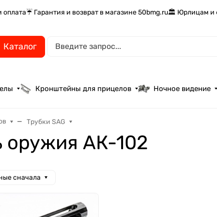
и оплата
☔ Гарантия и возврат в магазине 50bmg.ru
🏛️ Юрлицам и
Каталог
целы
Кронштейны для прицелов
Ночное видение
ов
Трубки SAG
ь оружия АК-102
ные сначала