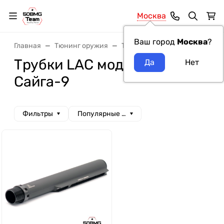
Москва
Ваш город
Москва
?
Главная
Тюнинг оружия
Трубки для прикладов
Тру
Трубки LAC модель оружия
Сайга-9
Фильтры
Популярные сначала