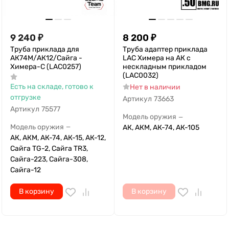
9 240
₽
8 200
₽
Труба приклада для
Труба адаптер приклада
АК74М/АК12/Сайга -
LAC Химера на АК с
Химера-С (LAC0257)
нескладным прикладом
(LAC0032)
Есть на складе, готово к
Нет в наличии
отгрузке
Артикул
73663
Артикул
75577
Модель оружия
—
Модель оружия
АК, АКМ, АК-74, АК-105
—
АК, АКМ, АК-74, АК-15, АК-12,
Сайга TG-2, Сайга TR3,
Сайга-223, Сайга-308,
Сайга-12
В корзину
В корзину