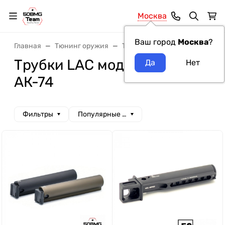
Москва
Ваш город
Москва
?
Главная
Тюнинг оружия
Трубки для прикладов
Тру
Трубки LAC модель оружия
АК-74
Фильтры
Популярные сначала