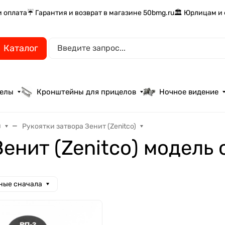
и оплата
☔ Гарантия и возврат в магазине 50bmg.ru
🏛️ Юрлицам и
Каталог
целы
Кронштейны для прицелов
Ночное видение
я
Рукоятки затвора Зенит (Zenitco)
Зенит (Zenitco) модель
ные сначала