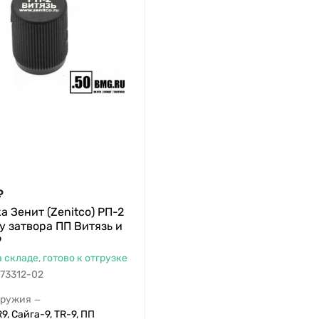
₽
а Зенит (Zenitco) РП-2
у затвора ПП Витязь и
9
а складе, готово к отгрузке
73312-02
оружия
—
9, Сайга-9, TR-9, ПП