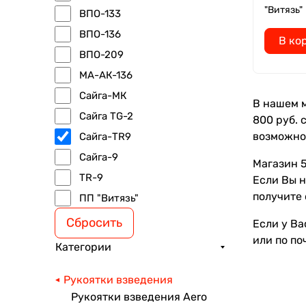
"Витязь"
ВПО-133
ВПО-136
В ко
ВПО-209
МА-АК-136
Сайга-МК
В нашем м
Сайга TG-2
800 руб. 
возможно
Сайга-TR9
Сайга-9
Магазин 5
TR-9
Если Вы н
получите 
ПП "Витязь"
Сбросить
Если у Ва
или по по
Категории
Рукоятки взведения
Рукоятки взведения Aero