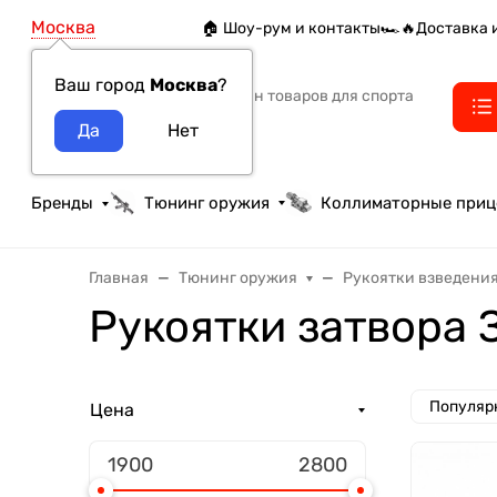
Москва
🏠 Шоу-рум и контакты
🏎️🔥Доставка 
Ваш город
Москва
?
Интернет-магазин товаров для спорта
тактики и охоты
Бренды
Тюнинг оружия
Коллиматорные при
Главная
Тюнинг оружия
Рукоятки взведени
Рукоятки затвора 
Популяр
Цена