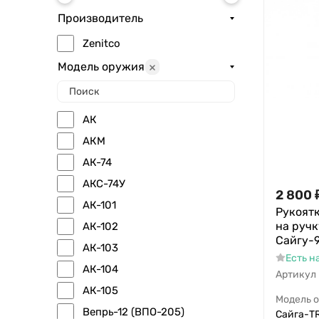
Производитель
Zenitсo
Модель оружия
АК
АКМ
АК-74
АКС-74У
2 800
АК-101
Рукоятк
на ручк
АК-102
Сайгу-
АК-103
Есть н
АК-104
Артикул
АК-105
Модель 
Вепрь-12 (ВПО-205)
Сайга-TR