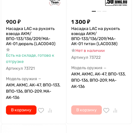
900
₽
1 300
₽
Насадка LAC на рукоять
Насадка LAC на рукоять
взвода АКМ/
взвода АКМ/
ВПО-133/136/209/МА-
ВПО-133/136/209/МА-
АК-01 дюраль (LAC0040)
АК-01 титан (LAC0038)
Нет в наличии
Есть на складе, готово к
Артикул
73722
отгрузке
Модель оружия
—
Артикул
73721
АКМ, АКМС, АК-47, ВПО-133,
Модель оружия
—
ВПО-136, ВПО-209, МА-
АКМ, АКМС, АК-47, ВПО-133,
АК-136
ВПО-136, ВПО-209, МА-
АК-136
В корзину
В корзину