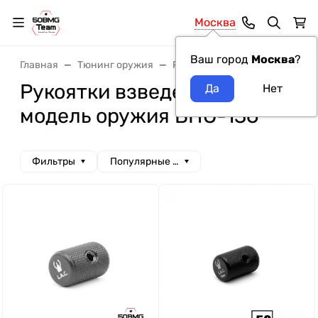
Москва
Ваш город
Москва
?
Главная
Тюнинг оружия
Рукоятки взведения
Руко
Рукоятки взведения LAC
модель оружия ВПО-136
Фильтры
Популярные сначала