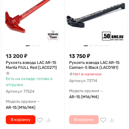
13 200
₽
13 750
₽
Рукоять взвода LAC AR-15
Рукоять взвода LAC AR-15
Manta FIULL Red (LAC0271)
Caiman-S Black (LAC0181)
Нет в наличии
Есть на складе, готово к
Артикул
73714
отгрузке
Модель оружия
—
Артикул
77524
AR-15 (M16/M4)
Модель оружия
—
AR-15 (M16/M4)
В корзину
В корзину