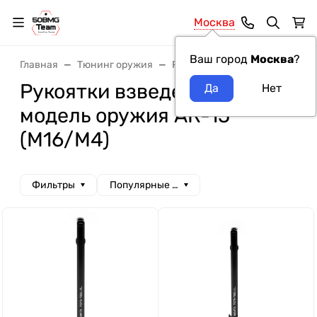
Москва
Ваш город
Москва
?
Главная
Тюнинг оружия
Рукоятки взведения
Руко
Рукоятки взведения LAC
модель оружия AR-15
(M16/M4)
Фильтры
Популярные сначала