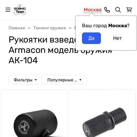
Москва
Ваш город
Москва
?
Главная
Тюнинг оружия
Рукоятки взведения
Руко
Рукоятки взведения
Armacon модель оружия
АК-104
Фильтры
Популярные сначала