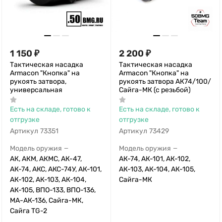
1 150
₽
2 200
₽
Тактическая насадка
Тактическая насадка
Armacon "Кнопка" на
Armacon "Кнопка" на
рукоять затвора,
рукоять затвора АК74/100/
универсальная
Сайга-МК (с резьбой)
Есть на складе, готово к
Есть на складе, готово к
отгрузке
отгрузке
Артикул
73351
Артикул
73429
Модель оружия
Модель оружия
—
—
АК, АКМ, АКМС, АК-47,
АК-74, АК-101, АК-102,
АК-74, АКС, АКС-74У, АК-101,
АК-103, АК-104, АК-105,
АК-102, АК-103, АК-104,
Сайга-МК
АК-105, ВПО-133, ВПО-136,
МА-АК-136, Сайга-МК,
Сайга TG-2