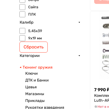
Сайга
ПЛК
Калибр
5,45х39
9x19 мм
Сбросить
Категории
Тюнинг оружия
Ключи
ДТК и Банки
Цевья
7 990
Магазины
Компле
Luth-AR
Приклады
Нет в 
Рукоятки взведения