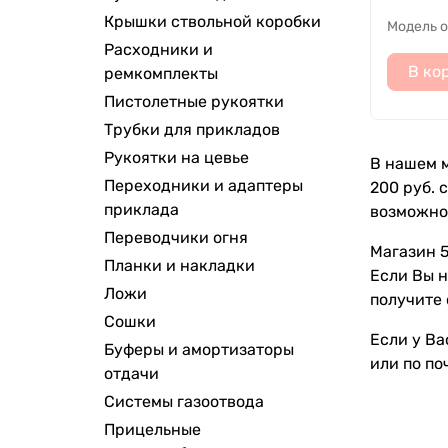
Крышки ствольной коробки
Модель 
Расходники и
В ко
ремкомплекты
Пистолетные рукоятки
Трубки для прикладов
Рукоятки на цевье
В нашем м
Переходники и адаптеры
200 руб. 
приклада
возможно
Переводчики огня
Магазин 5
Планки и накладки
Если Вы н
Ложи
получите 
Сошки
Если у Ва
Буферы и амортизаторы
или по по
отдачи
Системы газоотвода
Прицельные