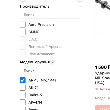
Производитель
Aero Precision
CMMG
L.A.C.
Легальный Арсенал
Rise Armament
Модель оружия
1 580
Ударни
Mil-Spe
AR-15 (M16/M4)
USA)
АК-74
Нет в 
Сайга-9
Модель 
АК-47М
В ко
Вепрь