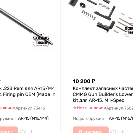
₽
10 200
₽
к .223 Rem для AR15/M4
Комплект запасных часте
c Firing pin OEM (Made in
CMMG Gun Builder's Lower
kit для AR-15, Mil-Spec
наличии
Нет в наличии
Артикул
73413
Артикул
758
AR-15 (M16/M4)
AR-15 (M16/
оружия
Модель оружия
—
—
рзину
В корзину