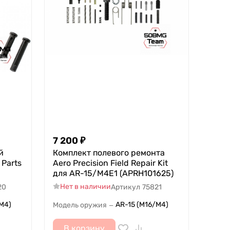
7 200
₽
й
Комплект полевого ремонта
 Parts
Aero Precision Field Repair Kit
для AR-15/M4E1 (APRH101625)
Нет в наличии
20
Артикул
75821
M4)
AR-15 (M16/M4)
Модель оружия
—
В корзину