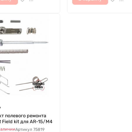
₽
кт полевого ремонта
 Field kit для AR-15/M4
наличии
Артикул
75819