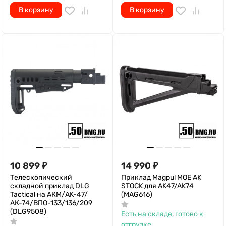
В корзину
В корзину
10 899
₽
14 990
₽
Телескопический
Приклад Magpul MOE AK
складной приклад DLG
STOCK для AK47/AK74
Tactical на АКМ/AK-47/
(MAG616)
АК-74/ВПО-133/136/209
(DLG9508)
Есть на складе, готово к
отгрузке