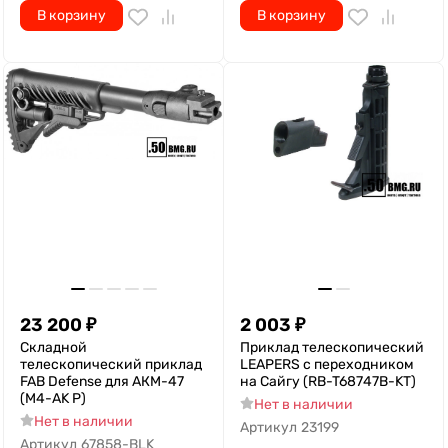
В корзину
В корзину
23 200
₽
2 003
₽
Складной
Приклад телескопический
телескопический приклад
LEAPERS с переходником
FAB Defense для АКМ-47
на Сайгу (RB-T68747B-KT)
(M4-AK P)
Нет в наличии
Нет в наличии
Артикул
23199
Артикул
67858-BLK