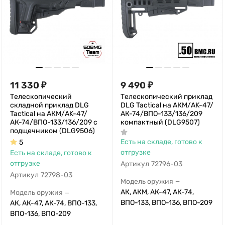
11 330
₽
9 490
₽
Телескопический
Телескопический приклад
складной приклад DLG
DLG Tactical на АКМ/AK-47/
Tactical на АКМ/AK-47/
АК-74/ВПО-133/136/209
АК-74/ВПО-133/136/209 с
компактный (DLG9507)
подщечником (DLG9506)
Есть на складе, готово к
5
отгрузке
Есть на складе, готово к
отгрузке
Артикул
72796-03
Артикул
72798-03
Модель оружия
—
АК, АКМ, АК-47, АК-74,
Модель оружия
—
ВПО-133, ВПО-136, ВПО-209
АК, АК-47, АК-74, ВПО-133,
ВПО-136, ВПО-209