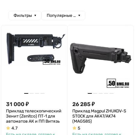
Фильтры
Популярные сначала
31 000
₽
26 285
₽
Приклад телескопический
Приклад Magpul ZHUKOV-S
Зенит (Zenitco) ПТ-1 для
STOCK для AK47/AK74
автоматов АК и ПП Витязь
(MAG585)
4.7
5
Есть на складе, готово к
Есть на складе, готово к