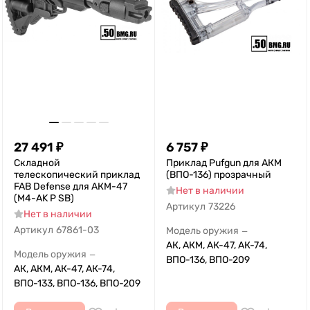
27 491
₽
6 757
₽
Складной
Приклад Pufgun для АКМ
телескопический приклад
(ВПО-136) прозрачный
FAB Defense для АКМ-47
Нет в наличии
(M4-AK P SB)
Артикул
73226
Нет в наличии
Артикул
67861-03
Модель оружия
—
АК, АКМ, АК-47, АК-74,
Модель оружия
—
ВПО-136, ВПО-209
АК, АКМ, АК-47, АК-74,
ВПО-133, ВПО-136, ВПО-209