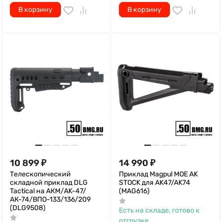
В корзину
В корзину
10 899
₽
14 990
₽
Телескопический
Приклад Magpul MOE AK
складной приклад DLG
STOCK для AK47/AK74
Tactical на АКМ/AK-47/
(MAG616)
АК-74/ВПО-133/136/209
(DLG9508)
Есть на складе, готово к
отгрузке