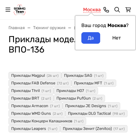
Москва
Ваш город
Москва
?
Главная
Тюнинг оружия
Приклады
Приклады модель оружия
ВПО-136
Приклады Magpul
Приклады SAG
(26 шт)
(1 шт)
Приклады FAB Defense
Приклады MFT
(72 шт)
(1 шт)
Приклады Thril
Приклады H07
(1 шт)
(1 шт)
Приклады BRT
Приклады PufGun
(2 шт)
(2 шт)
Приклады Armacon
Приклады JE Designs
(7 шт)
(1 шт)
Приклады WMD Guns
Приклады DLG Tactical
(2 шт)
(98 шт)
Приклады Концерн Калашников
(1 шт)
Приклады Leapers
Приклады Зенит (Zenitco)
(1 шт)
(17 шт)