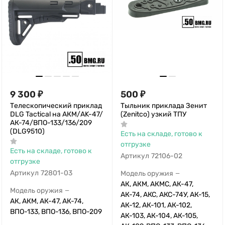
9 300
₽
500
₽
Телескопический приклад
Тыльник приклада Зенит
DLG Tactical на АКМ/AK-47/
(Zenitco) узкий ТПУ
АК-74/ВПО-133/136/209
(DLG9510)
Есть на складе, готово к
отгрузке
Есть на складе, готово к
Артикул
72106-02
отгрузке
Артикул
72801-03
Модель оружия
—
АК, АКМ, АКМС, АК-47,
Модель оружия
—
АК-74, АКС, АКС-74У, АК-15,
АК, АКМ, АК-47, АК-74,
АК-12, АК-101, АК-102,
ВПО-133, ВПО-136, ВПО-209
АК-103, АК-104, АК-105,