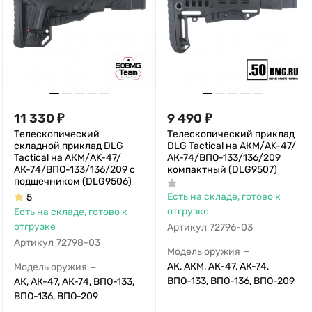
11 330
₽
9 490
₽
Телескопический
Телескопический приклад
складной приклад DLG
DLG Tactical на АКМ/AK-47/
Tactical на АКМ/AK-47/
АК-74/ВПО-133/136/209
АК-74/ВПО-133/136/209 с
компактный (DLG9507)
подщечником (DLG9506)
Есть на складе, готово к
5
отгрузке
Есть на складе, готово к
отгрузке
Артикул
72796-03
Артикул
72798-03
Модель оружия
—
АК, АКМ, АК-47, АК-74,
Модель оружия
—
ВПО-133, ВПО-136, ВПО-209
АК, АК-47, АК-74, ВПО-133,
ВПО-136, ВПО-209