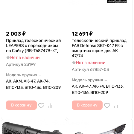
2 003
₽
12 691
₽
Приклад телескопический
Телескопический приклад
LEAPERS с переходником
FAB Defense SBT-K47 FK с
на Сайгу (RB-T68747B-KT)
амортизатором для АК
47/74
Нет в наличии
Нет в наличии
Артикул
23199
Артикул
67857-03
Модель оружия
—
Модель оружия
—
АК, АКМ, АК-47, АК-74,
АК, АК-47, АК-74, ВПО-133,
ВПО-133, ВПО-136, ВПО-209
ВПО-136, ВПО-209
В корзину
В корзину