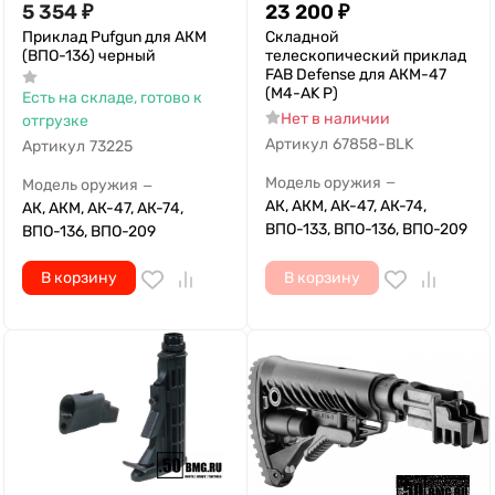
5 354
₽
23 200
₽
Приклад Pufgun для АКМ
Складной
(ВПО-136) черный
телескопический приклад
FAB Defense для АКМ-47
(M4-AK P)
Есть на складе, готово к
Нет в наличии
отгрузке
Артикул
67858-BLK
Артикул
73225
Модель оружия
—
Модель оружия
—
АК, АКМ, АК-47, АК-74,
АК, АКМ, АК-47, АК-74,
ВПО-133, ВПО-136, ВПО-209
ВПО-136, ВПО-209
В корзину
В корзину