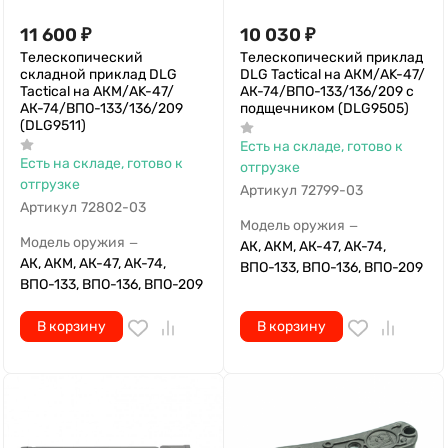
11 600
₽
10 030
₽
Телескопический
Телескопический приклад
складной приклад DLG
DLG Tactical на АКМ/AK-47/
Tactical на АКМ/AK-47/
АК-74/ВПО-133/136/209 с
АК-74/ВПО-133/136/209
подщечником (DLG9505)
(DLG9511)
Есть на складе, готово к
Есть на складе, готово к
отгрузке
отгрузке
Артикул
72799-03
Артикул
72802-03
Модель оружия
—
Модель оружия
—
АК, АКМ, АК-47, АК-74,
АК, АКМ, АК-47, АК-74,
ВПО-133, ВПО-136, ВПО-209
ВПО-133, ВПО-136, ВПО-209
В корзину
В корзину