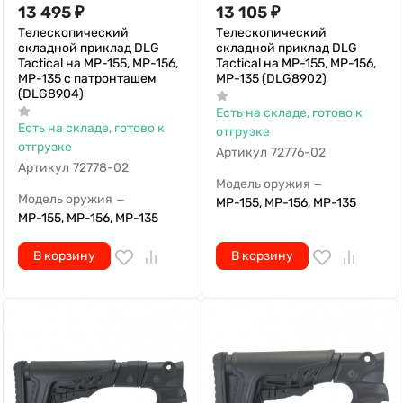
13 495
₽
13 105
₽
Телескопический
Телескопический
складной приклад DLG
складной приклад DLG
Tactical на МР-155, МР-156,
Tactical на МР-155, МР-156,
МР-135 с патронташем
МР-135 (DLG8902)
(DLG8904)
Есть на складе, готово к
Есть на складе, готово к
отгрузке
отгрузке
Артикул
72776-02
Артикул
72778-02
Модель оружия
—
Модель оружия
—
МР-155, МР-156, МР-135
МР-155, МР-156, МР-135
В корзину
В корзину