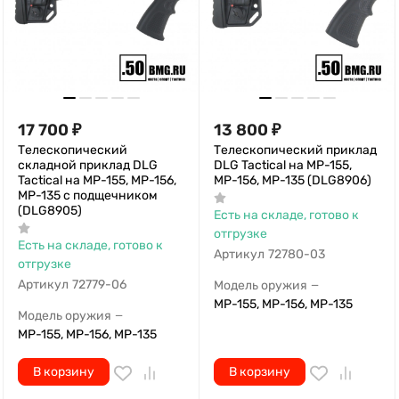
17 700
₽
13 800
₽
Телескопический
Телескопический приклад
складной приклад DLG
DLG Tactical на МР-155,
Tactical на МР-155, МР-156,
МР-156, МР-135 (DLG8906)
МР-135 с подщечником
(DLG8905)
Есть на складе, готово к
отгрузке
Есть на складе, готово к
Артикул
72780-03
отгрузке
Артикул
72779-06
Модель оружия
—
МР-155, МР-156, МР-135
Модель оружия
—
МР-155, МР-156, МР-135
В корзину
В корзину