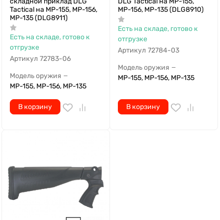
складной приклад DLG
DLG Tactical на МР-155,
Tactical на МР-155, МР-156,
МР-156, МР-135 (DLG8910)
МР-135 (DLG8911)
Есть на складе, готово к
Есть на складе, готово к
отгрузке
отгрузке
Артикул
72784-03
Артикул
72783-06
Модель оружия
—
Модель оружия
—
МР-155, МР-156, МР-135
МР-155, МР-156, МР-135
В корзину
В корзину