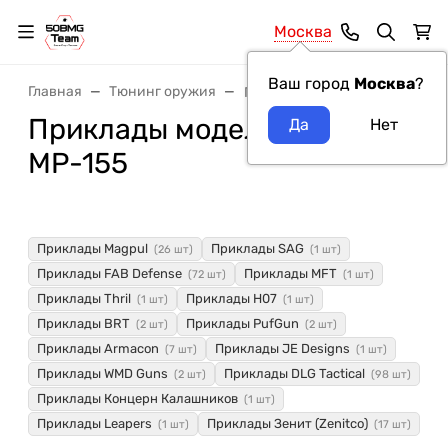
Москва
Ваш город
Москва
?
Главная
Тюнинг оружия
Приклады
Приклады модель оружия
МР-155
Приклады Magpul
Приклады SAG
(26 шт)
(1 шт)
Приклады FAB Defense
Приклады MFT
(72 шт)
(1 шт)
Приклады Thril
Приклады H07
(1 шт)
(1 шт)
Приклады BRT
Приклады PufGun
(2 шт)
(2 шт)
Приклады Armacon
Приклады JE Designs
(7 шт)
(1 шт)
Приклады WMD Guns
Приклады DLG Tactical
(2 шт)
(98 шт)
Приклады Концерн Калашников
(1 шт)
Приклады Leapers
Приклады Зенит (Zenitco)
(1 шт)
(17 шт)