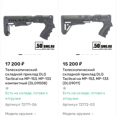
17 200
₽
15 200
₽
Телескопический
Телескопический
складной приклад DLG
складной приклад DLG
Tactical на МР-153, МР-133
Tactical на МР-153, МР-133
компактный (DLG9008)
(DLG9011)
Есть на складе, готово к
Есть на складе, готово к
отгрузке
отгрузке
Артикул
72771-06
Артикул
72772-03
Модель оружия
Модель оружия
—
—