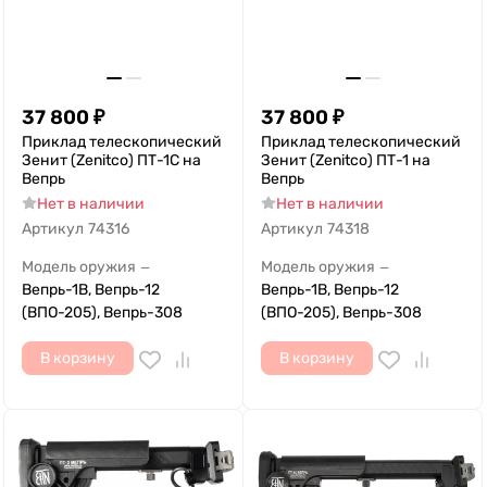
37 800
₽
37 800
₽
Приклад телескопический
Приклад телескопический
Зенит (Zenitco) ПТ-1С на
Зенит (Zenitco) ПТ-1 на
Вепрь
Вепрь
Нет в наличии
Нет в наличии
Артикул
74316
Артикул
74318
Модель оружия
Модель оружия
—
—
Вепрь-1В, Вепрь-12
Вепрь-1В, Вепрь-12
(ВПО-205), Вепрь-308
(ВПО-205), Вепрь-308
В корзину
В корзину