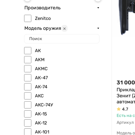
Производитель
Zenitсo
Модель оружия
АК
АКМ
АКМС
АК-47
31 000
АК-74
Прикла
Зенит (
АКС
автомат
АКС-74У
4.7
АК-15
Есть на 
Артикул
АК-12
АК-101
Модель 