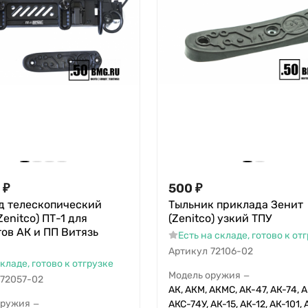
₽
500
₽
д телескопический
Тыльник приклада Зенит
Zenitco) ПТ-1 для
(Zenitco) узкий ТПУ
ов АК и ПП Витязь
Есть на складе, готово к от
Артикул
72106-02
складе, готово к отгрузке
Модель оружия
—
72057-02
АК, АКМ, АКМС, АК-47, АК-74, А
оружия
АКС-74У, АК-15, АК-12, АК-101, 
—