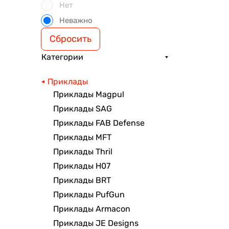
Нет
Неважно
Сбросить
Категории
Приклады
Приклады Magpul
Приклады SAG
Приклады FAB Defense
Приклады MFT
Приклады Thril
Приклады H07
Приклады BRT
Приклады PufGun
Приклады Armacon
Приклады JE Designs