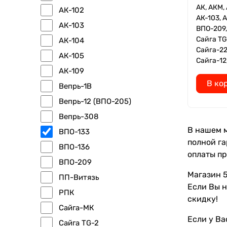
АК, АКМ, 
АК-102
АК-103, 
АК-103
ВПО-209,
Сайга TG
АК-104
Сайга-22
АК-105
Сайга-12
АК-109
В ко
Вепрь-1В
Вепрь-12 (ВПО-205)
Вепрь-308
В нашем м
ВПО-133
полной га
ВПО-136
оплаты пр
ВПО-209
Магазин 5
ПП-Витязь
Если Вы н
РПК
скидку!
Сайга-МК
Если у Ва
Сайга TG-2