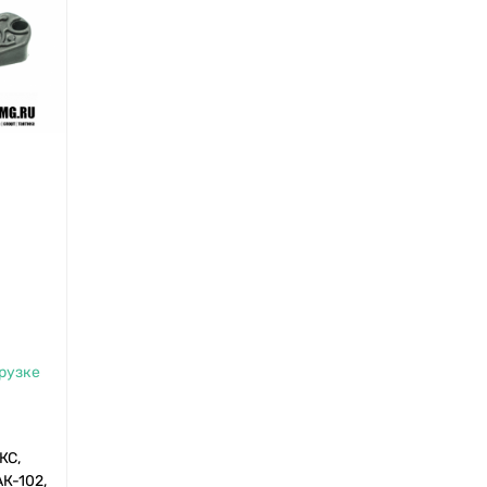
грузке
КС,
АК-102,