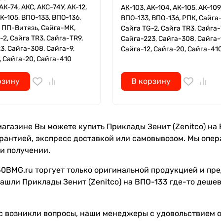
АК-74, АКС, АКС-74У, АК-12,
АК-103, АК-104, АК-105, АК-109
АК-105, ВПО-133, ВПО-136,
ВПО-133, ВПО-136, РПК, Сайга
 ПП-Витязь, Сайга-МК,
Сайга TG-2, Сайга TR3, Сайга-
-2, Сайга TR3, Сайга-TR9,
Сайга-223, Сайга-308, Сайга-
3, Сайга-308, Сайга-9,
Сайга-12, Сайга-20, Сайга-41
, Сайга-20, Сайга-410
рзину
В корзину
агазине Вы можете купить Приклады Зенит (Zenitco) на ВП
рантией, экспресс доставкой или самовывозом. Мы опе
и получении.
0BMG.ru торгует только оригинальной продукцией и пре
ашли Приклады Зенит (Zenitco) на ВПО-133 где-то дешев
с возникли вопросы, наши менеджеры с удовольствием от