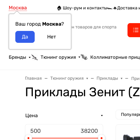
Москва
🏠 Шоу-рум и контакты
🏎️🔥Доставка 
Ваш город
Москва
?
Интернет-магазин товаров для спорта
тактики и охоты
Бренды
Тюнинг оружия
Коллиматорные при
Главная
Тюнинг оружия
Приклады
При
Приклады Зенит (Z
Популяр
Цена