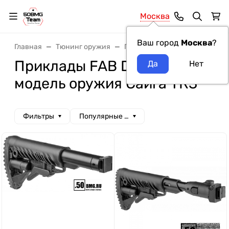
Москва
Ваш город
Москва
?
Главная
Тюнинг оружия
Приклады
Приклады FAB D
Приклады FAB Defense
модель оружия Сайга TR3
Фильтры
Популярные сначала