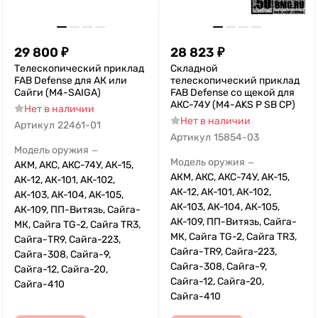
29 800
₽
28 823
₽
Телескопический приклад
Складной
FAB Defense для АК или
телескопический приклад
Сайги (M4-SAIGA)
FAB Defense со щекой для
АКС-74У (M4-AKS P SB CP)
Нет в наличии
Нет в наличии
Артикул
22461-01
Артикул
15854-03
Модель оружия
—
Модель оружия
—
АКМ, АКС, АКС-74У, АК-15,
АКМ, АКС, АКС-74У, АК-15,
АК-12, АК-101, АК-102,
АК-12, АК-101, АК-102,
АК-103, АК-104, АК-105,
АК-103, АК-104, АК-105,
АК-109, ПП-Витязь, Сайга-
АК-109, ПП-Витязь, Сайга-
МК, Сайга TG-2, Сайга TR3,
МК, Сайга TG-2, Сайга TR3,
Сайга-TR9, Сайга-223,
Сайга-TR9, Сайга-223,
Сайга-308, Сайга-9,
Сайга-308, Сайга-9,
Сайга-12, Сайга-20,
Сайга-12, Сайга-20,
Сайга-410
Сайга-410