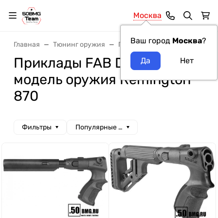
Москва
Ваш город
Москва
?
Главная
Тюнинг оружия
Приклады
Приклады FAB D
Приклады FAB Defense
модель оружия Remington
870
Фильтры
Популярные сначала