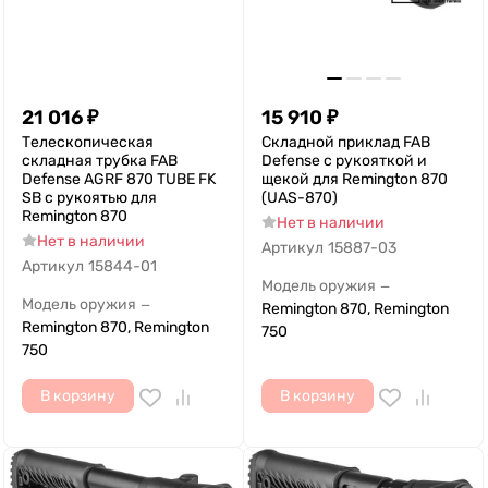
21 016
₽
15 910
₽
Телескопическая
Складной приклад FAB
складная трубка FAB
Defense с рукояткой и
Defense AGRF 870 TUBE FK
щекой для Remington 870
SB с рукоятью для
(UAS-870)
Remington 870
Нет в наличии
Нет в наличии
Артикул
15887-03
Артикул
15844-01
Модель оружия
—
Модель оружия
—
Remington 870, Remington
Remington 870, Remington
750
750
В корзину
В корзину