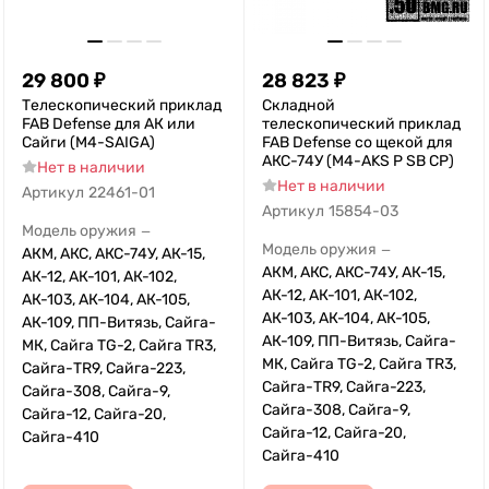
29 800
₽
28 823
₽
Телескопический приклад
Складной
FAB Defense для АК или
телескопический приклад
Сайги (M4-SAIGA)
FAB Defense со щекой для
АКС-74У (M4-AKS P SB CP)
Нет в наличии
Нет в наличии
Артикул
22461-01
Артикул
15854-03
Модель оружия
—
Модель оружия
—
АКМ, АКС, АКС-74У, АК-15,
АКМ, АКС, АКС-74У, АК-15,
АК-12, АК-101, АК-102,
АК-12, АК-101, АК-102,
АК-103, АК-104, АК-105,
АК-103, АК-104, АК-105,
АК-109, ПП-Витязь, Сайга-
АК-109, ПП-Витязь, Сайга-
МК, Сайга TG-2, Сайга TR3,
МК, Сайга TG-2, Сайга TR3,
Сайга-TR9, Сайга-223,
Сайга-TR9, Сайга-223,
Сайга-308, Сайга-9,
Сайга-308, Сайга-9,
Сайга-12, Сайга-20,
Сайга-12, Сайга-20,
Сайга-410
Сайга-410