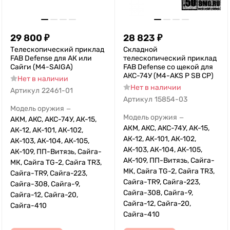
29 800
₽
28 823
₽
Телескопический приклад
Складной
FAB Defense для АК или
телескопический приклад
Сайги (M4-SAIGA)
FAB Defense со щекой для
АКС-74У (M4-AKS P SB CP)
Нет в наличии
Нет в наличии
Артикул
22461-01
Артикул
15854-03
Модель оружия
—
Модель оружия
—
АКМ, АКС, АКС-74У, АК-15,
АКМ, АКС, АКС-74У, АК-15,
АК-12, АК-101, АК-102,
АК-12, АК-101, АК-102,
АК-103, АК-104, АК-105,
АК-103, АК-104, АК-105,
АК-109, ПП-Витязь, Сайга-
АК-109, ПП-Витязь, Сайга-
МК, Сайга TG-2, Сайга TR3,
МК, Сайга TG-2, Сайга TR3,
Сайга-TR9, Сайга-223,
Сайга-TR9, Сайга-223,
Сайга-308, Сайга-9,
Сайга-308, Сайга-9,
Сайга-12, Сайга-20,
Сайга-12, Сайга-20,
Сайга-410
Сайга-410