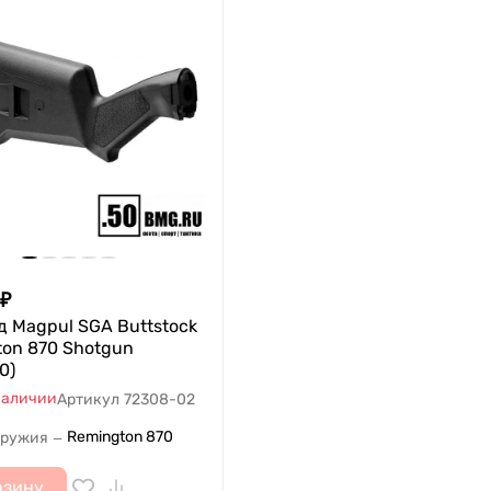
₽
 Magpul SGA Buttstock
on 870 Shotgun
0)
наличии
Артикул
72308-02
Remington 870
оружия
—
рзину