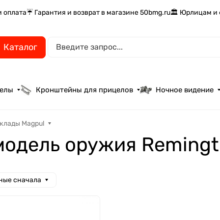
и оплата
☔ Гарантия и возврат в магазине 50bmg.ru
🏛️ Юрлицам и
Каталог
целы
Кронштейны для прицелов
Ночное видение
клады Magpul
модель оружия Remingt
ные сначала