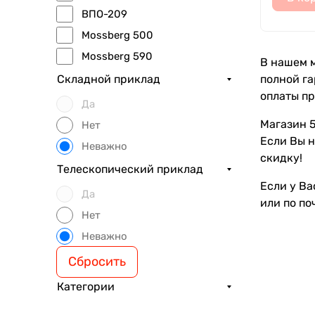
ВПО-209
Mossberg 500
Mossberg 590
В нашем м
полной га
Складной приклад
оплаты пр
Да
Магазин 5
Нет
Если Вы н
Неважно
скидку!
Телескопический приклад
Если у Ва
Да
или по по
Нет
Неважно
Сбросить
Категории