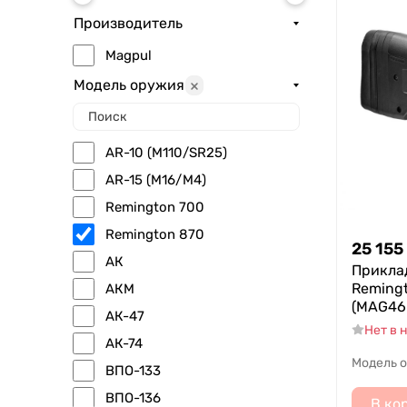
Производитель
Magpul
Модель оружия
AR-10 (M110/SR25)
AR-15 (M16/M4)
Remington 700
Remington 870
25 155
АК
Приклад
Remingt
АКМ
(MAG46
АК-47
Нет в 
АК-74
Модель 
ВПО-133
ВПО-136
В ко