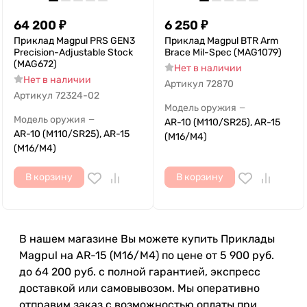
64 200
₽
6 250
₽
Приклад Magpul PRS GEN3
Приклад Magpul BTR Arm
Precision-Adjustable Stock
Brace Mil-Spec (MAG1079)
(MAG672)
Нет в наличии
Нет в наличии
Артикул
72870
Артикул
72324-02
Модель оружия
—
Модель оружия
—
AR-10 (M110/SR25), AR-15
AR-10 (M110/SR25), AR-15
(M16/M4)
(M16/M4)
В корзину
В корзину
В нашем магазине Вы можете купить Приклады
Magpul на AR-15 (M16/M4) по цене от 5 900 руб.
до 64 200 руб. с полной гарантией, экспресс
доставкой или самовывозом. Мы оперативно
отправим заказ с возможностью оплаты при