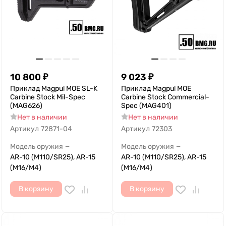
10 800
₽
9 023
₽
Приклад Magpul MOE SL-K
Приклад Magpul MOE
Carbine Stock Mil-Spec
Carbine Stock Commercial-
(MAG626)
Spec (MAG401)
Нет в наличии
Нет в наличии
Артикул
72871-04
Артикул
72303
Модель оружия
Модель оружия
—
—
AR-10 (M110/SR25), AR-15
AR-10 (M110/SR25), AR-15
(M16/M4)
(M16/M4)
В корзину
В корзину