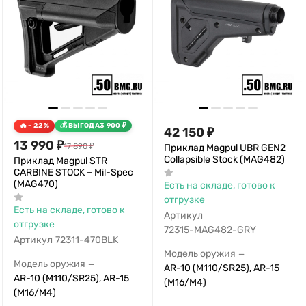
- 22%
ВЫГОДА
3 900
₽
42 150
₽
13 990
₽
17 890
₽
Приклад Magpul UBR GEN2
Collapsible Stock (MAG482)
Приклад Magpul STR
CARBINE STOCK – Mil-Spec
(MAG470)
Есть на складе, готово к
отгрузке
Есть на складе, готово к
Артикул
отгрузке
72315-MAG482-GRY
Артикул
72311-470BLK
Модель оружия
—
Модель оружия
—
AR-10 (M110/SR25), AR-15
AR-10 (M110/SR25), AR-15
(M16/M4)
(M16/M4)