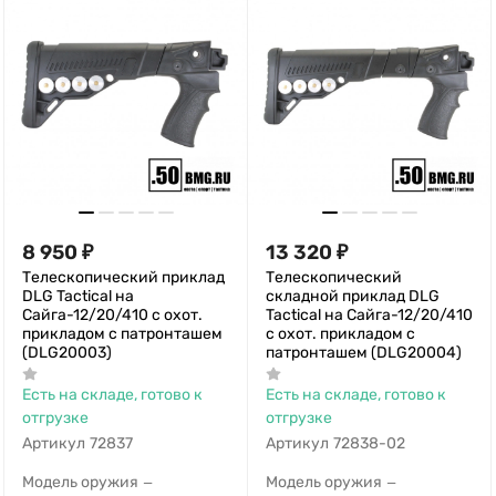
8 950
₽
13 320
₽
Телескопический приклад
Телескопический
DLG Tactical на
складной приклад DLG
Сайга-12/20/410 с охот.
Tactical на Сайга-12/20/410
прикладом с патронташем
с охот. прикладом с
(DLG20003)
патронташем (DLG20004)
Есть на складе, готово к
Есть на складе, готово к
отгрузке
отгрузке
Артикул
72837
Артикул
72838-02
Модель оружия
Модель оружия
—
—