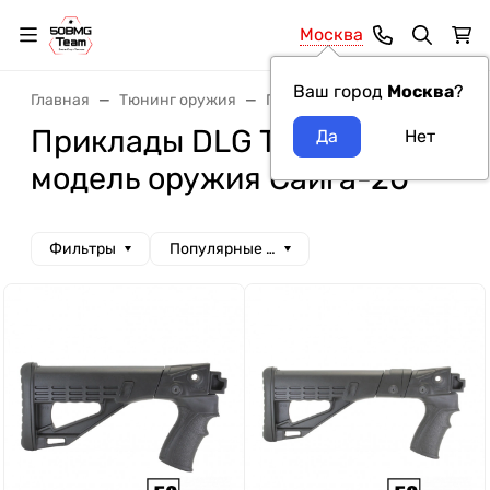
Москва
Ваш город
Москва
?
Главная
Тюнинг оружия
Приклады
Приклады DLG T
Приклады DLG Tactical
модель оружия Сайга-20
Фильтры
Популярные сначала