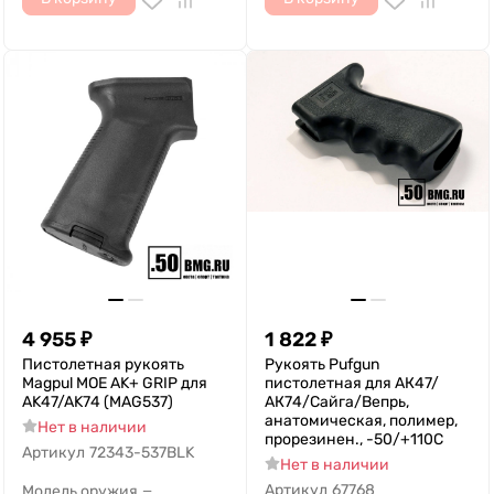
4 955
₽
1 822
₽
Пистолетная рукоять
Рукоять Pufgun
Magpul MOE AK+ GRIP для
пистолетная для АК47/
AK47/AK74 (MAG537)
АК74/Сайга/Вепрь,
анатомическая, полимер,
Нет в наличии
прорезинен., -50/+110С
Артикул
72343-537BLK
Нет в наличии
Артикул
67768
Модель оружия
—