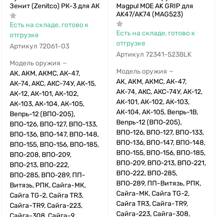
Зенит (Zenitco) РК-3 для АК
Magpul MOE AK GRIP для
AK47/AK74 (MAG523)
Есть на складе, готово к
Есть на складе, готово к
отгрузке
отгрузке
Артикул
72061-03
Артикул
72341-523BLK
Модель оружия
—
Модель оружия
—
АК, АКМ, АКМС, АК-47,
АК, АКМ, АКМС, АК-47,
АК-74, АКС, АКС-74У, АК-15,
АК-74, АКС, АКС-74У, АК-12,
АК-12, АК-101, АК-102,
АК-101, АК-102, АК-103,
АК-103, АК-104, АК-105,
АК-104, АК-105, Вепрь-1В,
Вепрь-12 (ВПО-205),
Вепрь-12 (ВПО-205),
ВПО-126, ВПО-127, ВПО-133,
ВПО-126, ВПО-127, ВПО-133,
ВПО-136, ВПО-147, ВПО-148,
ВПО-136, ВПО-147, ВПО-148,
ВПО-155, ВПО-156, ВПО-185,
ВПО-155, ВПО-156, ВПО-185,
ВПО-208, ВПО-209,
ВПО-209, ВПО-213, ВПО-221,
ВПО-213, ВПО-222,
ВПО-222, ВПО-285,
ВПО-285, ВПО-289, ПП-
ВПО-289, ПП-Витязь, РПК,
Витязь, РПК, Сайга-МК,
Сайга-МК, Сайга TG-2,
Сайга TG-2, Сайга TR3,
Сайга TR3, Сайга-TR9,
Сайга-TR9, Сайга-223,
Сайга-223, Сайга-308,
Сайга-308, Сайга-9,