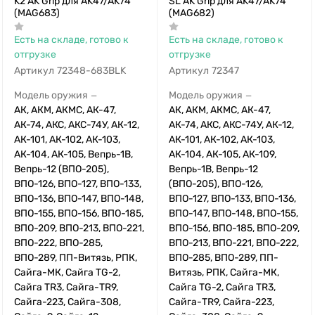
K2 AK Grip для AK47/AK74
SL AK Grip для AK47/AK74
(MAG683)
(MAG682)
Есть на складе, готово к
Есть на складе, готово к
отгрузке
отгрузке
Артикул
72348-683BLK
Артикул
72347
Модель оружия
Модель оружия
—
—
АК, АКМ, АКМС, АК-47,
АК, АКМ, АКМС, АК-47,
АК-74, АКС, АКС-74У, АК-12,
АК-74, АКС, АКС-74У, АК-12,
АК-101, АК-102, АК-103,
АК-101, АК-102, АК-103,
АК-104, АК-105, Вепрь-1В,
АК-104, АК-105, АК-109,
Вепрь-12 (ВПО-205),
Вепрь-1В, Вепрь-12
ВПО-126, ВПО-127, ВПО-133,
(ВПО-205), ВПО-126,
ВПО-136, ВПО-147, ВПО-148,
ВПО-127, ВПО-133, ВПО-136,
ВПО-155, ВПО-156, ВПО-185,
ВПО-147, ВПО-148, ВПО-155,
ВПО-209, ВПО-213, ВПО-221,
ВПО-156, ВПО-185, ВПО-209,
ВПО-222, ВПО-285,
ВПО-213, ВПО-221, ВПО-222,
ВПО-289, ПП-Витязь, РПК,
ВПО-285, ВПО-289, ПП-
Сайга-МК, Сайга TG-2,
Витязь, РПК, Сайга-МК,
Сайга TR3, Сайга-TR9,
Сайга TG-2, Сайга TR3,
Сайга-223, Сайга-308,
Сайга-TR9, Сайга-223,