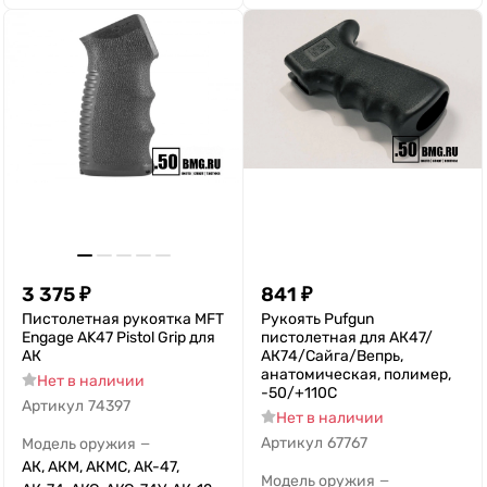
3 375
₽
841
₽
Пистолетная рукоятка MFT
Рукоять Pufgun
Engage AK47 Pistol Grip для
пистолетная для АК47/
АК
АК74/Сайга/Вепрь,
анатомическая, полимер,
Нет в наличии
-50/+110С
Артикул
74397
Нет в наличии
Артикул
67767
Модель оружия
—
АК, АКМ, АКМС, АК-47,
Модель оружия
—