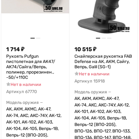
1 714
₽
10 515
₽
Рукоять Pufgun
Снайперская рукоятка FAB
пистолетная для АК47/
Defense на АК, АКМ, Сайгу,
АК74/Сайга/Вепрь,
Вепрь, Galil (SG-1)
полимер, прорезинен.,
Нет в наличии
-50/+110С
Артикул
15918
Нет в наличии
Артикул
67770
Модель оружия
—
АК, АКМ, АКМС, АК-47,
Модель оружия
—
АК-74, АКС, АКС-74У, АК-12,
АК, АКМ, АКМС, АК-47,
АК-101, АК-102, АК-103,
АК-74, АКС, АКС-74У, АК-12,
АК-104, АК-105, Вепрь-1В,
АК-101, АК-102, АК-103,
Вепрь-12 (ВПО-205),
АК-104, АК-105, Вепрь-1В,
ВПО-126, ВПО-127, ВПО-133,
Вепрь-12 (ВПО-205),
ВПО-136, ВПО-147, ВПО-148,