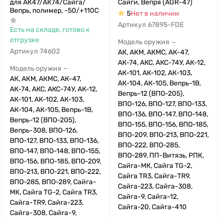
для АК47/АК74/Сайга/
Сайги, Вепря (AGR-47)
Вепрь, полимер, -50/+110С
5
Нет в наличии
Артикул
67895-FDE
Есть на складе, готово к
отгрузке
Модель оружия
—
Артикул
74602
АК, АКМ, АКМС, АК-47,
АК-74, АКС, АКС-74У, АК-12,
Модель оружия
—
АК-101, АК-102, АК-103,
АК, АКМ, АКМС, АК-47,
АК-104, АК-105, Вепрь-1В,
АК-74, АКС, АКС-74У, АК-12,
Вепрь-12 (ВПО-205),
АК-101, АК-102, АК-103,
ВПО-126, ВПО-127, ВПО-133,
АК-104, АК-105, Вепрь-1В,
ВПО-136, ВПО-147, ВПО-148,
Вепрь-12 (ВПО-205),
ВПО-155, ВПО-156, ВПО-185,
Вепрь-308, ВПО-126,
ВПО-209, ВПО-213, ВПО-221,
ВПО-127, ВПО-133, ВПО-136,
ВПО-222, ВПО-285,
ВПО-147, ВПО-148, ВПО-155,
ВПО-289, ПП-Витязь, РПК,
ВПО-156, ВПО-185, ВПО-209,
Сайга-МК, Сайга TG-2,
ВПО-213, ВПО-221, ВПО-222,
Сайга TR3, Сайга-TR9,
ВПО-285, ВПО-289, Сайга-
Сайга-223, Сайга-308,
МК, Сайга TG-2, Сайга TR3,
Сайга-9, Сайга-12,
Сайга-TR9, Сайга-223,
Сайга-20, Сайга-410
Сайга-308, Сайга-9,