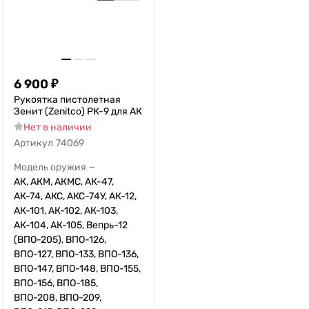
6 900
₽
Рукоятка пистолетная
Зенит (Zenitco) РК-9 для АК
Нет в наличии
Артикул
74069
Модель оружия
—
АК, АКМ, АКМС, АК-47,
АК-74, АКС, АКС-74У, АК-12,
АК-101, АК-102, АК-103,
АК-104, АК-105, Вепрь-12
(ВПО-205), ВПО-126,
ВПО-127, ВПО-133, ВПО-136,
ВПО-147, ВПО-148, ВПО-155,
ВПО-156, ВПО-185,
ВПО-208, ВПО-209,