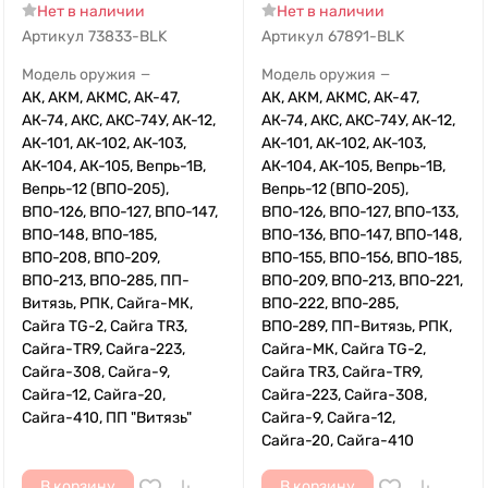
Нет в наличии
Нет в наличии
Артикул
73833-BLK
Артикул
67891-BLK
Модель оружия
Модель оружия
—
—
АК, АКМ, АКМС, АК-47,
АК, АКМ, АКМС, АК-47,
АК-74, АКС, АКС-74У, АК-12,
АК-74, АКС, АКС-74У, АК-12,
АК-101, АК-102, АК-103,
АК-101, АК-102, АК-103,
АК-104, АК-105, Вепрь-1В,
АК-104, АК-105, Вепрь-1В,
Вепрь-12 (ВПО-205),
Вепрь-12 (ВПО-205),
ВПО-126, ВПО-127, ВПО-147,
ВПО-126, ВПО-127, ВПО-133,
ВПО-148, ВПО-185,
ВПО-136, ВПО-147, ВПО-148,
ВПО-208, ВПО-209,
ВПО-155, ВПО-156, ВПО-185,
ВПО-213, ВПО-285, ПП-
ВПО-209, ВПО-213, ВПО-221,
Витязь, РПК, Сайга-МК,
ВПО-222, ВПО-285,
Сайга TG-2, Сайга TR3,
ВПО-289, ПП-Витязь, РПК,
Сайга-TR9, Сайга-223,
Сайга-МК, Сайга TG-2,
Сайга-308, Сайга-9,
Сайга TR3, Сайга-TR9,
Сайга-12, Сайга-20,
Сайга-223, Сайга-308,
Сайга-410, ПП "Витязь"
Сайга-9, Сайга-12,
Сайга-20, Сайга-410
В корзину
В корзину