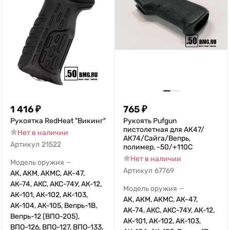
1 416
₽
765
₽
Рукоятка RedHeat "Викинг"
Рукоять Pufgun
пистолетная для АК47/
Нет в наличии
АК74/Сайга/Вепрь,
Артикул
21522
полимер, -50/+110С
Нет в наличии
Модель оружия
—
Артикул
67769
АК, АКМ, АКМС, АК-47,
АК-74, АКС, АКС-74У, АК-12,
Модель оружия
—
АК-101, АК-102, АК-103,
АК, АКМ, АКМС, АК-47,
АК-104, АК-105, Вепрь-1В,
АК-74, АКС, АКС-74У, АК-12,
Вепрь-12 (ВПО-205),
АК-101, АК-102, АК-103,
ВПО-126, ВПО-127, ВПО-133,