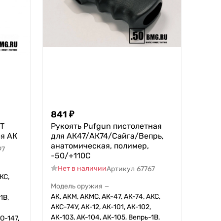
841
₽
FT
Рукоять Pufgun пистолетная
ля АК
для АК47/АК74/Сайга/Вепрь,
анатомическая, полимер,
97
-50/+110С
Нет в наличии
Артикул
67767
КС,
Модель оружия
—
АК, АКМ, АКМС, АК-47, АК-74, АКС,
1В,
АКС-74У, АК-12, АК-101, АК-102,
АК-103, АК-104, АК-105, Вепрь-1В,
О-147,