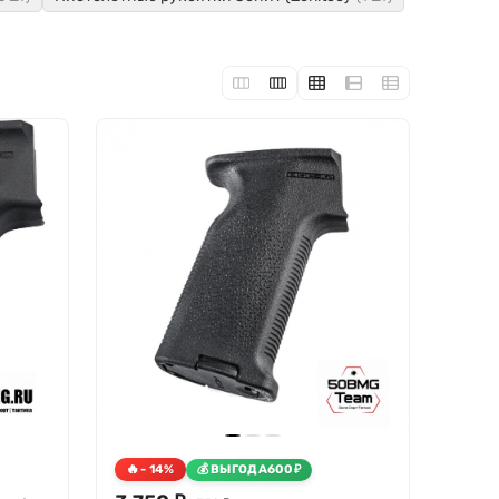
- 14%
ВЫГОДА
600
₽