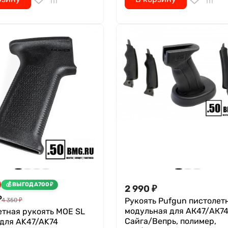
ВЫГОДА
700
₽
2 990
₽
₽
Рукоять Pufgun пистолет
4 350
₽
модульная для АК47/АК7
етная рукоять MOE SL
Сайга/Вепрь, полимер,
 для AK47/AK74