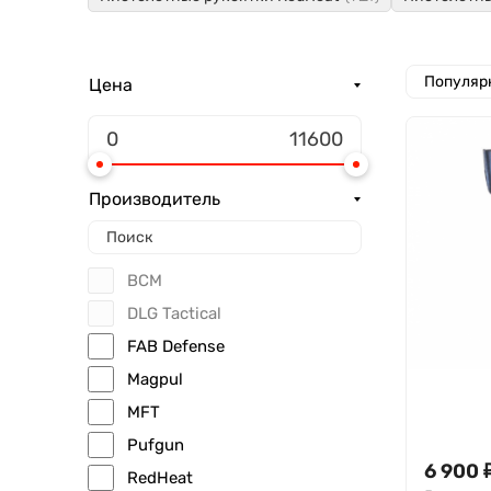
Популяр
Цена
Производитель
BCM
DLG Tactical
FAB Defense
Magpul
MFT
Pufgun
6 900
RedHeat