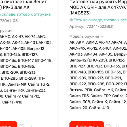
а пистолетная Зенит
Пистолетная рукоять Mag
o) РК-3 для АК
MOE AK GRIP для AK47/AK
(MAG523)
а складе, готово к отгрузке
Есть на складе, готово к от
72061-03
Артикул
72341-523BLK
оружия
—
Модель оружия
АКМС, АК-47, АК-74, АКС,
—
АК, АКМ, АКМС, АК-47, АК-74, А
АК-15, АК-12, АК-101, АК-102,
АКС-74У, АК-12, АК-101, АК-102,
АК-104, АК-105, Вепрь-12
АК-103, АК-104, АК-105, Вепрь-
), ВПО-126, ВПО-127,
Вепрь-12 (ВПО-205), ВПО-126,
 ВПО-136, ВПО-147, ВПО-148,
ВПО-127, ВПО-133, ВПО-136, ВП
 ВПО-156, ВПО-185,
ВПО-148, ВПО-155, ВПО-156, В
 ВПО-209, ВПО-213,
ВПО-209, ВПО-213, ВПО-221,
 ВПО-285, ВПО-289, ПП-
ВПО-222, ВПО-285, ВПО-289, 
РПК, Сайга-МК, Сайга TG-2,
Витязь, РПК, Сайга-МК, Сайга 
3, Сайга-TR9, Сайга-223,
Сайга TR3, Сайга-TR9, Сайга-2
8, Сайга-9, Сайга-12,
Сайга-308, Сайга-9, Сайга-12,
, Сайга-410
Сайга-20, Сайга-410
рзину
В корзину