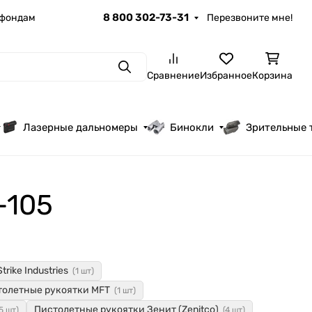
8 800 302-73-31
 фондам
Перезвоните мне!
Поиск
Сравнение
Избранное
Корзина
Лазерные дальномеры
Бинокли
Зрительные 
-105
rike Industries
(1 шт)
толетные рукоятки MFT
(1 шт)
Пистолетные рукоятки Зенит (Zenitco)
5 шт)
(4 шт)