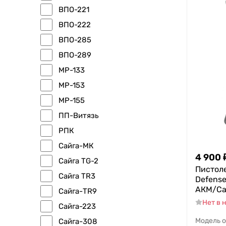
ВПО-221
ВПО-222
ВПО-285
ВПО-289
МР-133
МР-153
МР-155
ПП-Витязь
РПК
Сайга-МК
4 900
Сайга TG-2
Пистол
Сайга TR3
Defense
АКМ/Са
Сайга-TR9
Нет в 
Сайга-223
Модель 
Сайга-308