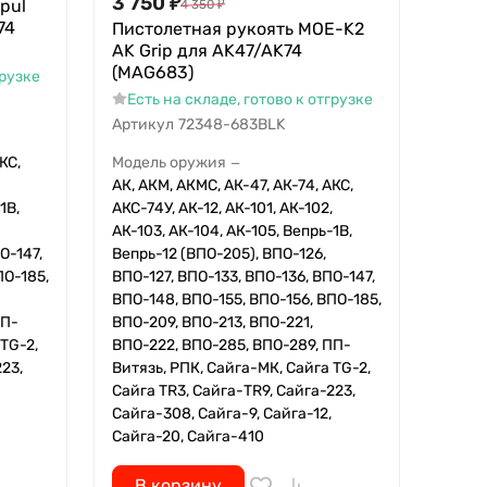
3 750
₽
pul
4 350
₽
74
Пистолетная рукоять MOE-K2
AK Grip для AK47/AK74
(MAG683)
грузке
Есть на складе, готово к отгрузке
Артикул
72348-683BLK
КС,
Модель оружия
—
АК, АКМ, АКМС, АК-47, АК-74, АКС,
1В,
АКС-74У, АК-12, АК-101, АК-102,
АК-103, АК-104, АК-105, Вепрь-1В,
О-147,
Вепрь-12 (ВПО-205), ВПО-126,
ПО-185,
ВПО-127, ВПО-133, ВПО-136, ВПО-147,
ВПО-148, ВПО-155, ВПО-156, ВПО-185,
ПП-
ВПО-209, ВПО-213, ВПО-221,
TG-2,
ВПО-222, ВПО-285, ВПО-289, ПП-
23,
Витязь, РПК, Сайга-МК, Сайга TG-2,
Сайга TR3, Сайга-TR9, Сайга-223,
Сайга-308, Сайга-9, Сайга-12,
Сайга-20, Сайга-410
В корзину