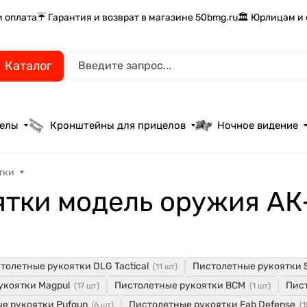
и оплата
☔ Гарантия и возврат в магазине 50bmg.ru
🏛️ Юрлицам и
Каталог
целы
Кронштейны для прицелов
Ночное видение
тки
ятки модель оружия АК
толетные рукоятки DLG Tactical
Пистолетные рукоятки St
(11 шт)
укоятки Magpul
Пистолетные рукоятки BCM
Пис
(17 шт)
(1 шт)
е рукоятки Pufgun
Пистолетные рукоятки Fab Defense
(6 шт)
(1