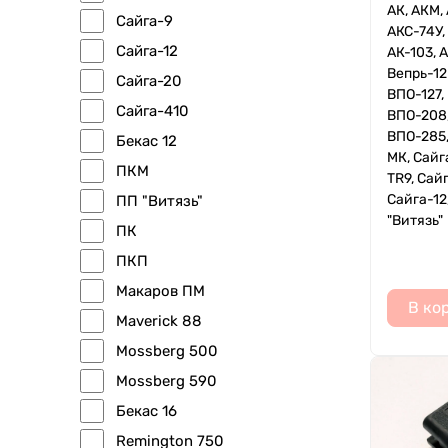
АК, АКМ, 
Сайга-9
АКС-74У, 
Сайга-12
АК-103, А
Вепрь-12
Сайга-20
ВПО-127,
Сайга-410
ВПО-208,
ВПО-285,
Бекас 12
МК, Сайг
ПКМ
TR9, Сай
Сайга-12
ПП "Витязь"
"Витязь"
ПК
ПКП
Макаров ПМ
В ко
Maverick 88
Mossberg 500
Mossberg 590
Бекас 16
Remington 750