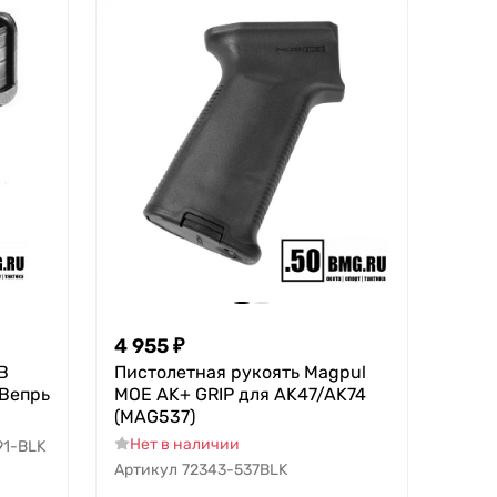
4 955
₽
B
Пистолетная рукоять Magpul
 Вепрь
MOE AK+ GRIP для AK47/AK74
(MAG537)
Нет в наличии
91-BLK
Артикул
72343-537BLK