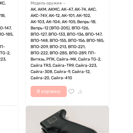
КС,
Модель оружия
—
АК, АКМ, АКМС, АК-47, АК-74, АКС,
1В,
АКС-74У, АК-12, АК-101, АК-102,
АК-103, АК-104, АК-105, Вепрь-1В,
О-147,
Вепрь-12 (ВПО-205), ВПО-126,
ПО-185,
ВПО-127, ВПО-133, ВПО-136, ВПО-147,
ВПО-148, ВПО-155, ВПО-156, ВПО-185,
ПП-
ВПО-209, ВПО-213, ВПО-221,
TG-2,
ВПО-222, ВПО-285, ВПО-289, ПП-
23,
Витязь, РПК, Сайга-МК, Сайга TG-2,
Сайга TR3, Сайга-TR9, Сайга-223,
Сайга-308, Сайга-9, Сайга-12,
Сайга-20, Сайга-410
В корзину