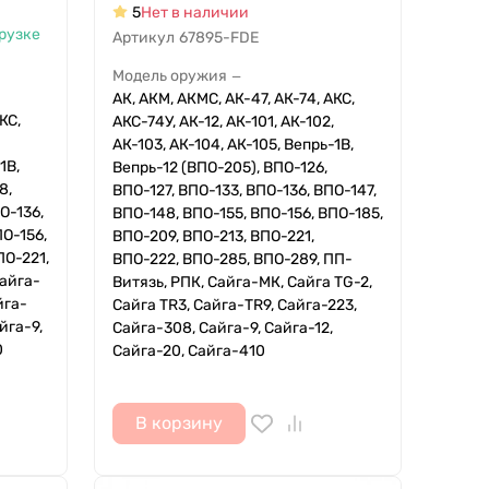
5
Нет в наличии
грузке
Артикул
67895-FDE
Модель оружия
—
АК, АКМ, АКМС, АК-47, АК-74, АКС,
КС,
АКС-74У, АК-12, АК-101, АК-102,
АК-103, АК-104, АК-105, Вепрь-1В,
1В,
Вепрь-12 (ВПО-205), ВПО-126,
8,
ВПО-127, ВПО-133, ВПО-136, ВПО-147,
О-136,
ВПО-148, ВПО-155, ВПО-156, ВПО-185,
ПО-156,
ВПО-209, ВПО-213, ВПО-221,
ПО-221,
ВПО-222, ВПО-285, ВПО-289, ПП-
Сайга-
Витязь, РПК, Сайга-МК, Сайга TG-2,
йга-
Сайга TR3, Сайга-TR9, Сайга-223,
йга-9,
Сайга-308, Сайга-9, Сайга-12,
0
Сайга-20, Сайга-410
В корзину