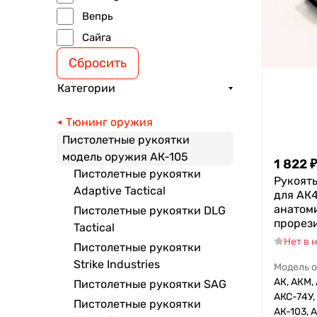
Вепрь
Сайга
Сбросить
Категории
Тюнинг оружия
Пистолетные рукоятки
модель оружия АК-105
1 822
₽
Пистолетные рукоятки
Рукоять
Adaptive Tactical
для АК
анатоми
Пистолетные рукоятки DLG
прорези
Tactical
Нет в 
Пистолетные рукоятки
Strike Industries
Модель 
АК, АКМ, 
Пистолетные рукоятки SAG
АКС-74У, 
Пистолетные рукоятки
АК-103, А