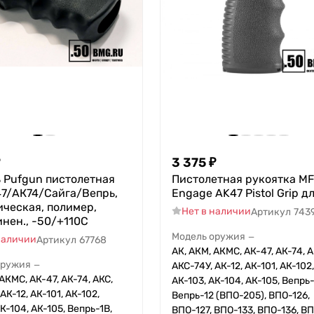
3 375
₽
 Pufgun пистолетная
Пистолетная рукоятка M
47/АК74/Сайга/Вепрь,
Engage AK47 Pistol Grip д
ческая, полимер,
Нет в наличии
Артикул
743
нен., -50/+110С
Модель оружия
—
наличии
Артикул
67768
АК, АКМ, АКМС, АК-47, АК-74, А
оружия
—
АКС-74У, АК-12, АК-101, АК-102,
АКМС, АК-47, АК-74, АКС,
АК-103, АК-104, АК-105, Вепрь-
АК-12, АК-101, АК-102,
Вепрь-12 (ВПО-205), ВПО-126,
К-104, АК-105, Вепрь-1В,
ВПО-127, ВПО-133, ВПО-136, ВП