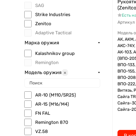
Рукоятк
SAG
(Zenitc
Strike Industries
Есть н
Артикул
Zenitсo
Adaptive Tactical
Модель 
АК, АКМ, 
Марка оружия
АКС-74У, 
АК-103, 
Kalashnikov group
(ВПО-205
Remington
ВПО-133,
ВПО-155,
Модель оружия
ВПО-208,
ВПО-222,
Витязь, 
AR-10 (M110/SR25)
Сайга TR
Сайга-30
AR-15 (M16/M4)
Сайга-20
FN FAL
Remington 870
VZ.58
В ко