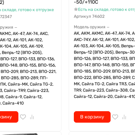
-50/+110С
2)
Есть на складе, готово к от
а складе, готово к отгрузке
Артикул
74602
72347
Модель оружия
оружия
—
—
АК, АКМ, АКМС, АК-47, АК-74, А
АКМС, АК-47, АК-74, АКС,
АКС-74У, АК-12, АК-101, АК-102,
АК-12, АК-101, АК-102,
АК-103, АК-104, АК-105, Вепрь-
К-104, АК-105, АК-109,
Вепрь-12 (ВПО-205), Вепрь-30
, Вепрь-12 (ВПО-205),
ВПО-126, ВПО-127, ВПО-133, ВП
 ВПО-127, ВПО-133, ВПО-136,
ВПО-147, ВПО-148, ВПО-155, В
 ВПО-148, ВПО-155, ВПО-156,
ВПО-185, ВПО-209, ВПО-213, В
 ВПО-209, ВПО-213, ВПО-221,
ВПО-222, ВПО-285, ВПО-289, 
 ВПО-285, ВПО-289, ПП-
МК, Сайга TG-2, Сайга TR3, Са
РПК, Сайга-МК, Сайга TG-2,
TR9, Сайга-223, Сайга-308, Са
3, Сайга-TR9, Сайга-223,
Сайга-12, Сайга-20, Сайга-41
8, Сайга-9, Сайга-12,
, Сайга-410
рзину
В корзину