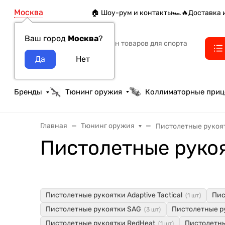
Москва
🏠 Шоу-рум и контакты
🏎️🔥Доставка 
Ваш город
Москва
?
Интернет-магазин товаров для спорта
тактики и охоты
Бренды
Тюнинг оружия
Коллиматорные при
Главная
Тюнинг оружия
Пистолетные рукоя
Пистолетные руко
Пистолетные рукоятки Adaptive Tactical
Пис
(1 шт)
Пистолетные рукоятки SAG
Пистолетные р
(3 шт)
Пистолетные рукоятки RedHeat
Пистолетны
(1 шт)