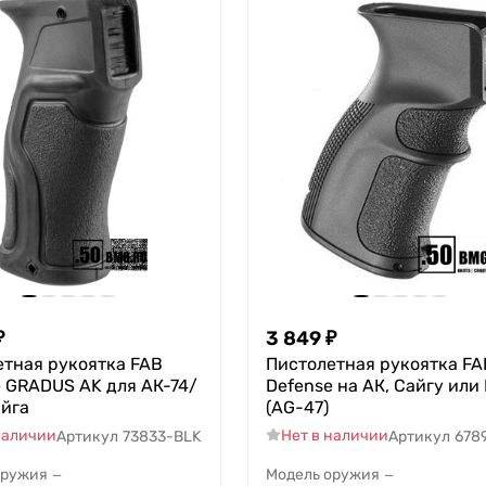
₽
3 849
₽
етная рукоятка FAB
Пистолетная рукоятка FA
 GRADUS AK для АК-74/
Defense на АК, Сайгу или
йга
(AG-47)
наличии
Нет в наличии
Артикул
73833-BLK
Артикул
678
оружия
Модель оружия
—
—