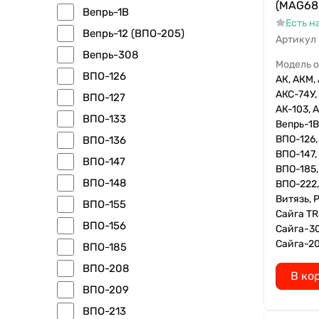
(MAG68
Вепрь-1В
Есть н
Вепрь-12 (ВПО-205)
Артикул
Вепрь-308
Модель 
ВПО-126
АК, АКМ, 
АКС-74У, 
ВПО-127
АК-103, А
ВПО-133
Вепрь-1В
ВПО-126,
ВПО-136
ВПО-147,
ВПО-147
ВПО-185,
ВПО-148
ВПО-222,
Витязь, 
ВПО-155
Сайга TR
ВПО-156
Сайга-30
Сайга-20
ВПО-185
ВПО-208
В ко
ВПО-209
ВПО-213