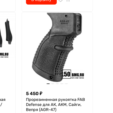
5 450
₽
ная
Прорезиненная рукоятка FAB
4/
Defense для АК, АКМ, Сайги,
Вепря (AGR-47)