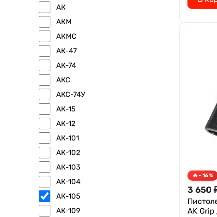
АК
АКМ
АКМС
АК-47
АК-74
АКС
АКС-74У
АК-15
АК-12
АК-101
АК-102
АК-103
- 16%
АК-104
3 650
АК-105
Пистол
АК-109
AK Grip