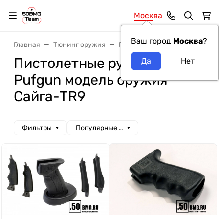
Москва
Ваш город
Москва
?
Главная
Тюнинг оружия
Пистолетные рукоятки
Пи
Пистолетные рукоятки
Pufgun модель оружия
Сайга-TR9
Фильтры
Популярные сначала