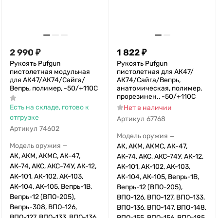
2 990
₽
1 822
₽
Рукоять Pufgun
Рукоять Pufgun
пистолетная модульная
пистолетная для АК47/
для АК47/АК74/Сайга/
АК74/Сайга/Вепрь,
Вепрь, полимер, -50/+110С
анатомическая, полимер,
прорезинен., -50/+110С
Есть на складе, готово к
Нет в наличии
отгрузке
Артикул
67768
Артикул
74602
Модель оружия
—
Модель оружия
АК, АКМ, АКМС, АК-47,
—
АК, АКМ, АКМС, АК-47,
АК-74, АКС, АКС-74У, АК-12,
АК-74, АКС, АКС-74У, АК-12,
АК-101, АК-102, АК-103,
АК-101, АК-102, АК-103,
АК-104, АК-105, Вепрь-1В,
АК-104, АК-105, Вепрь-1В,
Вепрь-12 (ВПО-205),
Вепрь-12 (ВПО-205),
ВПО-126, ВПО-127, ВПО-133,
Вепрь-308, ВПО-126,
ВПО-136, ВПО-147, ВПО-148,
ВПО-127, ВПО-133, ВПО-136,
ВПО-155, ВПО-156, ВПО-185,