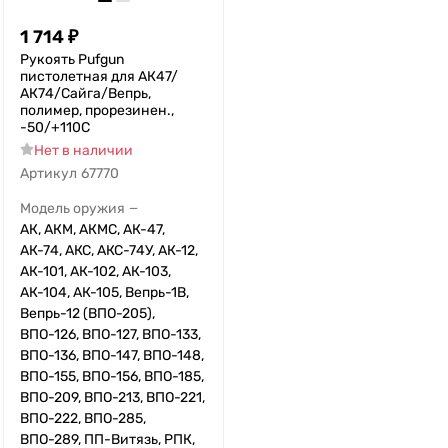
1 714
₽
Рукоять Pufgun
пистолетная для АК47/
АК74/Сайга/Вепрь,
полимер, прорезинен.,
-50/+110С
Нет в наличии
Артикул
67770
Модель оружия
—
АК, АКМ, АКМС, АК-47,
АК-74, АКС, АКС-74У, АК-12,
АК-101, АК-102, АК-103,
АК-104, АК-105, Вепрь-1В,
Вепрь-12 (ВПО-205),
ВПО-126, ВПО-127, ВПО-133,
ВПО-136, ВПО-147, ВПО-148,
ВПО-155, ВПО-156, ВПО-185,
ВПО-209, ВПО-213, ВПО-221,
ВПО-222, ВПО-285,
ВПО-289, ПП-Витязь, РПК,