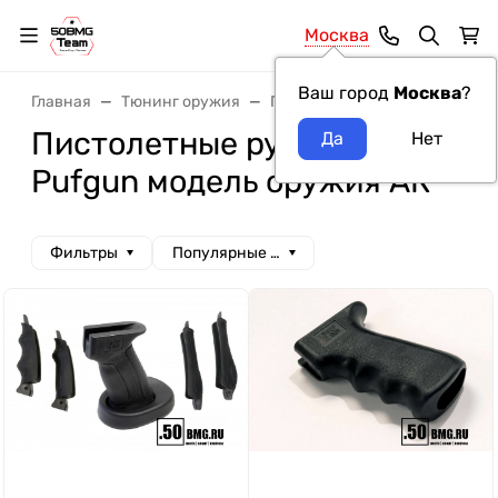
Москва
Ваш город
Москва
?
Главная
Тюнинг оружия
Пистолетные рукоятки
Пи
Пистолетные рукоятки
Pufgun модель оружия АК
Фильтры
Популярные сначала