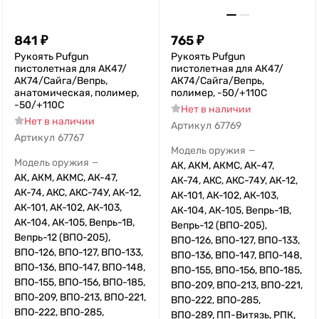
841
₽
765
₽
Рукоять Pufgun
Рукоять Pufgun
пистолетная для АК47/
пистолетная для АК47/
АК74/Сайга/Вепрь,
АК74/Сайга/Вепрь,
анатомическая, полимер,
полимер, -50/+110С
-50/+110С
Нет в наличии
Нет в наличии
Артикул
67769
Артикул
67767
Модель оружия
—
Модель оружия
—
АК, АКМ, АКМС, АК-47,
АК, АКМ, АКМС, АК-47,
АК-74, АКС, АКС-74У, АК-12,
АК-74, АКС, АКС-74У, АК-12,
АК-101, АК-102, АК-103,
АК-101, АК-102, АК-103,
АК-104, АК-105, Вепрь-1В,
АК-104, АК-105, Вепрь-1В,
Вепрь-12 (ВПО-205),
Вепрь-12 (ВПО-205),
ВПО-126, ВПО-127, ВПО-133,
ВПО-126, ВПО-127, ВПО-133,
ВПО-136, ВПО-147, ВПО-148,
ВПО-136, ВПО-147, ВПО-148,
ВПО-155, ВПО-156, ВПО-185,
ВПО-155, ВПО-156, ВПО-185,
ВПО-209, ВПО-213, ВПО-221,
ВПО-209, ВПО-213, ВПО-221,
ВПО-222, ВПО-285,
ВПО-222, ВПО-285,
ВПО-289, ПП-Витязь, РПК,