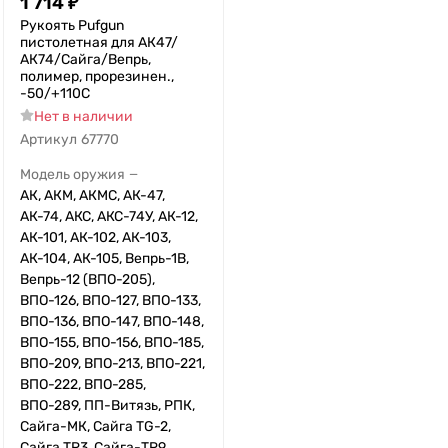
1 714
₽
Рукоять Pufgun
пистолетная для АК47/
АК74/Сайга/Вепрь,
полимер, прорезинен.,
-50/+110С
Нет в наличии
Артикул
67770
Модель оружия
—
АК, АКМ, АКМС, АК-47,
АК-74, АКС, АКС-74У, АК-12,
АК-101, АК-102, АК-103,
АК-104, АК-105, Вепрь-1В,
Вепрь-12 (ВПО-205),
ВПО-126, ВПО-127, ВПО-133,
ВПО-136, ВПО-147, ВПО-148,
ВПО-155, ВПО-156, ВПО-185,
ВПО-209, ВПО-213, ВПО-221,
ВПО-222, ВПО-285,
ВПО-289, ПП-Витязь, РПК,
Сайга-МК, Сайга TG-2,
Сайга TR3, Сайга-TR9,