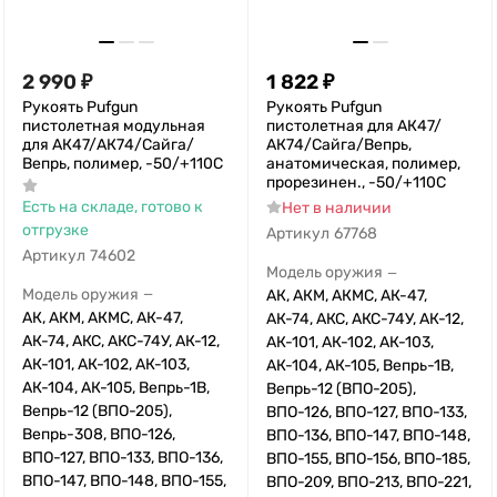
2 990
₽
1 822
₽
Рукоять Pufgun
Рукоять Pufgun
пистолетная модульная
пистолетная для АК47/
для АК47/АК74/Сайга/
АК74/Сайга/Вепрь,
Вепрь, полимер, -50/+110С
анатомическая, полимер,
прорезинен., -50/+110С
Есть на складе, готово к
Нет в наличии
отгрузке
Артикул
67768
Артикул
74602
Модель оружия
—
Модель оружия
АК, АКМ, АКМС, АК-47,
—
АК, АКМ, АКМС, АК-47,
АК-74, АКС, АКС-74У, АК-12,
АК-74, АКС, АКС-74У, АК-12,
АК-101, АК-102, АК-103,
АК-101, АК-102, АК-103,
АК-104, АК-105, Вепрь-1В,
АК-104, АК-105, Вепрь-1В,
Вепрь-12 (ВПО-205),
Вепрь-12 (ВПО-205),
ВПО-126, ВПО-127, ВПО-133,
Вепрь-308, ВПО-126,
ВПО-136, ВПО-147, ВПО-148,
ВПО-127, ВПО-133, ВПО-136,
ВПО-155, ВПО-156, ВПО-185,
ВПО-147, ВПО-148, ВПО-155,
ВПО-209, ВПО-213, ВПО-221,