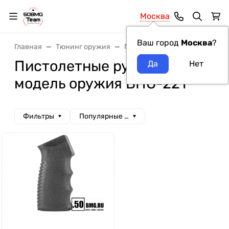
Москва
Ваш город
Москва
?
Главная
Тюнинг оружия
Пистолетные рукоятки
Пи
Пистолетные рукоятки MFT
модель оружия ВПО-221
Фильтры
Популярные сначала