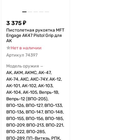
3 375
₽
Пистолетная рукоятка MFT
Engage AK47 Pistol Grip для
АК
Нет в наличии
Артикул
74397
Модель оружия
—
АК, АКМ, АКМС, АК-47,
АК-74, АКС, АКС-74У, АК-12,
АК-101, АК-102, АК-103,
АК-104, АК-105, Вепрь-1В,
Вепрь-12 (ВПО-205),
ВПО-126, ВПО-127, ВПО-133,
ВПО-136, ВПО-147, ВПО-148,
ВПО-155, ВПО-156, ВПО-185,
ВПО-209, ВПО-213, ВПО-221,
ВПО-222, ВПО-285,
ВПО-289, ПП-Витязь, РПК,