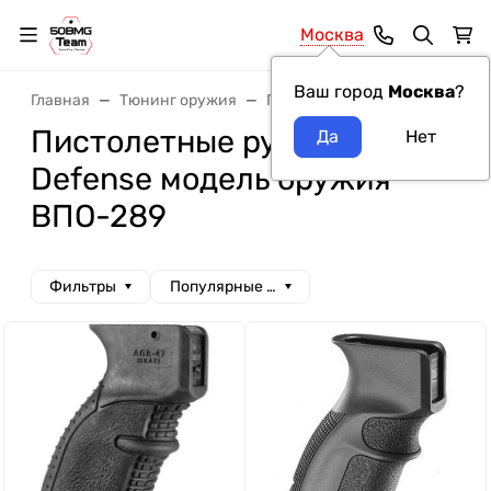
Москва
Ваш город
Москва
?
Главная
Тюнинг оружия
Пистолетные рукоятки
Пи
Пистолетные рукоятки Fab
Defense модель оружия
ВПО-289
Фильтры
Популярные сначала