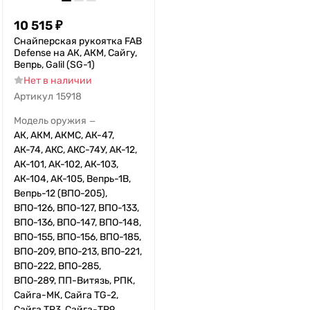
10 515
₽
Снайперская рукоятка FAB
Defense на АК, АКМ, Сайгу,
Вепрь, Galil (SG-1)
Нет в наличии
Артикул
15918
Модель оружия
—
АК, АКМ, АКМС, АК-47,
АК-74, АКС, АКС-74У, АК-12,
АК-101, АК-102, АК-103,
АК-104, АК-105, Вепрь-1В,
Вепрь-12 (ВПО-205),
ВПО-126, ВПО-127, ВПО-133,
ВПО-136, ВПО-147, ВПО-148,
ВПО-155, ВПО-156, ВПО-185,
ВПО-209, ВПО-213, ВПО-221,
ВПО-222, ВПО-285,
ВПО-289, ПП-Витязь, РПК,
Сайга-МК, Сайга TG-2,
Сайга TR3, Сайга-TR9,