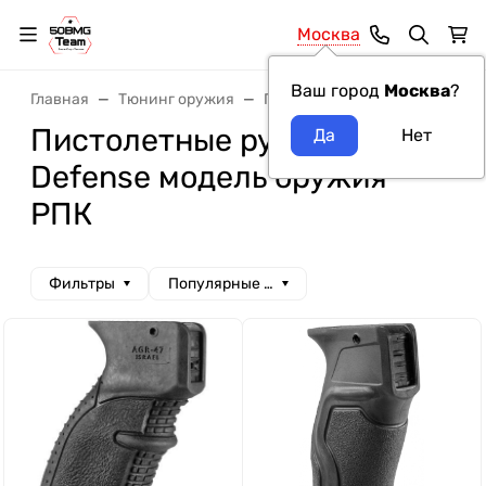
Москва
Ваш город
Москва
?
Главная
Тюнинг оружия
Пистолетные рукоятки
Пи
Пистолетные рукоятки Fab
Defense модель оружия
РПК
Фильтры
Популярные сначала