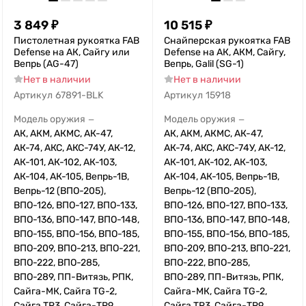
3 849
₽
10 515
₽
Пистолетная рукоятка FAB
Снайперская рукоятка FAB
Defense на АК, Сайгу или
Defense на АК, АКМ, Сайгу,
Вепрь (AG-47)
Вепрь, Galil (SG-1)
Нет в наличии
Нет в наличии
Артикул
67891-BLK
Артикул
15918
Модель оружия
Модель оружия
—
—
АК, АКМ, АКМС, АК-47,
АК, АКМ, АКМС, АК-47,
АК-74, АКС, АКС-74У, АК-12,
АК-74, АКС, АКС-74У, АК-12,
АК-101, АК-102, АК-103,
АК-101, АК-102, АК-103,
АК-104, АК-105, Вепрь-1В,
АК-104, АК-105, Вепрь-1В,
Вепрь-12 (ВПО-205),
Вепрь-12 (ВПО-205),
ВПО-126, ВПО-127, ВПО-133,
ВПО-126, ВПО-127, ВПО-133,
ВПО-136, ВПО-147, ВПО-148,
ВПО-136, ВПО-147, ВПО-148,
ВПО-155, ВПО-156, ВПО-185,
ВПО-155, ВПО-156, ВПО-185,
ВПО-209, ВПО-213, ВПО-221,
ВПО-209, ВПО-213, ВПО-221,
ВПО-222, ВПО-285,
ВПО-222, ВПО-285,
ВПО-289, ПП-Витязь, РПК,
ВПО-289, ПП-Витязь, РПК,
Сайга-МК, Сайга TG-2,
Сайга-МК, Сайга TG-2,
Сайга TR3, Сайга-TR9,
Сайга TR3, Сайга-TR9,