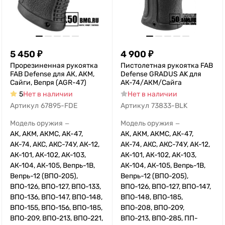
5 450
₽
4 900
₽
Прорезиненная рукоятка
Пистолетная рукоятка FAB
FAB Defense для АК, АКМ,
Defense GRADUS AK для
Сайги, Вепря (AGR-47)
АК-74/АКМ/Сайга
5
Нет в наличии
Нет в наличии
Артикул
67895-FDE
Артикул
73833-BLK
Модель оружия
Модель оружия
—
—
АК, АКМ, АКМС, АК-47,
АК, АКМ, АКМС, АК-47,
АК-74, АКС, АКС-74У, АК-12,
АК-74, АКС, АКС-74У, АК-12,
АК-101, АК-102, АК-103,
АК-101, АК-102, АК-103,
АК-104, АК-105, Вепрь-1В,
АК-104, АК-105, Вепрь-1В,
Вепрь-12 (ВПО-205),
Вепрь-12 (ВПО-205),
ВПО-126, ВПО-127, ВПО-133,
ВПО-126, ВПО-127, ВПО-147,
ВПО-136, ВПО-147, ВПО-148,
ВПО-148, ВПО-185,
ВПО-155, ВПО-156, ВПО-185,
ВПО-208, ВПО-209,
ВПО-209, ВПО-213, ВПО-221,
ВПО-213, ВПО-285, ПП-