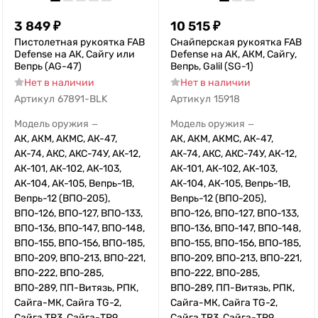
3 849
₽
10 515
₽
Пистолетная рукоятка FAB
Снайперская рукоятка FAB
Defense на АК, Сайгу или
Defense на АК, АКМ, Сайгу,
Вепрь (AG-47)
Вепрь, Galil (SG-1)
Нет в наличии
Нет в наличии
Артикул
67891-BLK
Артикул
15918
Модель оружия
Модель оружия
—
—
АК, АКМ, АКМС, АК-47,
АК, АКМ, АКМС, АК-47,
АК-74, АКС, АКС-74У, АК-12,
АК-74, АКС, АКС-74У, АК-12,
АК-101, АК-102, АК-103,
АК-101, АК-102, АК-103,
АК-104, АК-105, Вепрь-1В,
АК-104, АК-105, Вепрь-1В,
Вепрь-12 (ВПО-205),
Вепрь-12 (ВПО-205),
ВПО-126, ВПО-127, ВПО-133,
ВПО-126, ВПО-127, ВПО-133,
ВПО-136, ВПО-147, ВПО-148,
ВПО-136, ВПО-147, ВПО-148,
ВПО-155, ВПО-156, ВПО-185,
ВПО-155, ВПО-156, ВПО-185,
ВПО-209, ВПО-213, ВПО-221,
ВПО-209, ВПО-213, ВПО-221,
ВПО-222, ВПО-285,
ВПО-222, ВПО-285,
ВПО-289, ПП-Витязь, РПК,
ВПО-289, ПП-Витязь, РПК,
Сайга-МК, Сайга TG-2,
Сайга-МК, Сайга TG-2,
Сайга TR3, Сайга-TR9,
Сайга TR3, Сайга-TR9,