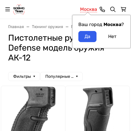
Москва
Ваш город
Москва
?
Главная
Тюнинг оружия
Пистолетные рукоятки
Пи
Пистолетные рукоятки Fab
Defense модель оружия
АК-12
Фильтры
Популярные сначала