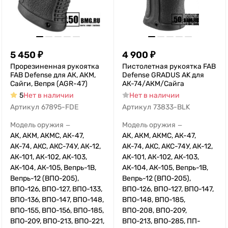
5 450
₽
4 900
₽
Прорезиненная рукоятка
Пистолетная рукоятка FAB
FAB Defense для АК, АКМ,
Defense GRADUS AK для
Сайги, Вепря (AGR-47)
АК-74/АКМ/Сайга
5
Нет в наличии
Нет в наличии
Артикул
67895-FDE
Артикул
73833-BLK
Модель оружия
Модель оружия
—
—
АК, АКМ, АКМС, АК-47,
АК, АКМ, АКМС, АК-47,
АК-74, АКС, АКС-74У, АК-12,
АК-74, АКС, АКС-74У, АК-12,
АК-101, АК-102, АК-103,
АК-101, АК-102, АК-103,
АК-104, АК-105, Вепрь-1В,
АК-104, АК-105, Вепрь-1В,
Вепрь-12 (ВПО-205),
Вепрь-12 (ВПО-205),
ВПО-126, ВПО-127, ВПО-133,
ВПО-126, ВПО-127, ВПО-147,
ВПО-136, ВПО-147, ВПО-148,
ВПО-148, ВПО-185,
ВПО-155, ВПО-156, ВПО-185,
ВПО-208, ВПО-209,
ВПО-209, ВПО-213, ВПО-221,
ВПО-213, ВПО-285, ПП-