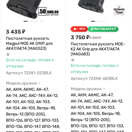
- 14%
ВЫГОДА
600
₽
3 435
₽
3 750
₽
4 350
₽
Пистолетная рукоять
Magpul MOE AK GRIP для
Пистолетная рукоять MOE-
AK47/AK74 (MAG523)
K2 AK Grip для AK47/AK74
(MAG683)
Есть на складе, готово к
Есть на складе, готово к
отгрузке
отгрузке
Артикул
72341-523BLK
Артикул
72348-683BLK
Модель оружия
—
Модель оружия
—
АК, АКМ, АКМС, АК-47,
АК, АКМ, АКМС, АК-47,
АК-74, АКС, АКС-74У, АК-12,
АК-74, АКС, АКС-74У, АК-12,
АК-101, АК-102, АК-103,
АК-101, АК-102, АК-103,
АК-104, АК-105, Вепрь-1В,
АК-104, АК-105, Вепрь-1В,
Вепрь-12 (ВПО-205),
Вепрь-12 (ВПО-205),
ВПО-126, ВПО-127, ВПО-133,
ВПО-126, ВПО-127, ВПО-133,
ВПО-136, ВПО-147, ВПО-148,