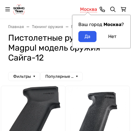
Москва
Ваш город
Москва
?
Главная
Тюнинг оружия
Пистолетные рукоятки
Пи
Пистолетные рукоятки
Magpul модель оружия
Сайга-12
Фильтры
Популярные сначала