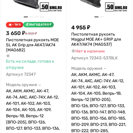
- 16%
ВЫГОДА
700
₽
4 955
₽
3 650
₽
4 350
₽
Пистолетная рукоять
Magpul MOE AK+ GRIP для
Пистолетная рукоять MOE
AK47/AK74 (MAG537)
SL AK Grip для AK47/AK74
(MAG682)
Нет в наличии
Артикул
72343-537BLK
Есть на складе, готово к
отгрузке
Модель оружия
—
Артикул
72347
АК, АКМ, АКМС, АК-47,
АК-74, АКС, АКС-74У, АК-12,
Модель оружия
—
АК-101, АК-102, АК-103,
АК, АКМ, АКМС, АК-47,
АК-104, АК-105, Вепрь-1В,
АК-74, АКС, АКС-74У, АК-12,
Вепрь-12 (ВПО-205),
АК-101, АК-102, АК-103,
ВПО-126, ВПО-127, ВПО-133,
АК-104, АК-105, АК-109,
ВПО-136, ВПО-147, ВПО-148,
Вепрь-1В, Вепрь-12
ВПО-155, ВПО-156, ВПО-185,
(ВПО-205), ВПО-126,
ВПО-209, ВПО-213, ВПО-221,
ВПО-127, ВПО-133, ВПО-136,
ВПО-222, ВПО-285,