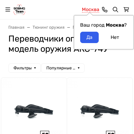
Москва
Ваш город
Москва
?
Главная
Тюнинг оружия
Переводчики огня
Перево
Переводчики огня LAC
модель оружия АКС-74У
Фильтры
Популярные сначала