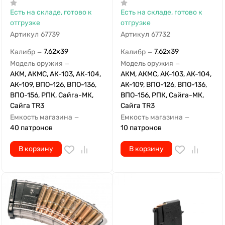
Есть на складе, готово к
Есть на складе, готово к
отгрузке
отгрузке
Артикул
67739
Артикул
67732
7,62x39
7,62x39
Калибр
Калибр
—
—
Модель оружия
Модель оружия
—
—
АКМ, АКМС, АК-103, АК-104,
АКМ, АКМС, АК-103, АК-104,
АК-109, ВПО-126, ВПО-136,
АК-109, ВПО-126, ВПО-136,
ВПО-156, РПК, Сайга-МК,
ВПО-156, РПК, Сайга-МК,
Сайга TR3
Сайга TR3
Емкость магазина
Емкость магазина
—
—
40 патронов
10 патронов
В корзину
В корзину