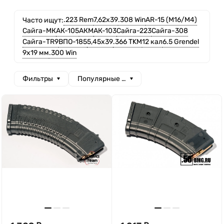
.223 Rem
7,62x39
.308 Win
AR-15 (M16/M4)
Часто ищут:
Сайга-МК
АК-105
АКМ
АК-103
Сайга-223
Сайга-308
Сайга-TR9
ВПО-185
5,45x39
.366 TKM
12 кал
6.5 Grendel
9x19 мм
.300 Win
Фильтры
Популярные сначала