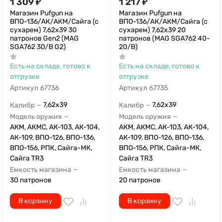
1 309
₽
1 217
₽
Магазин Pufgun на
Магазин Pufgun на
ВПО-136/АК/АКМ/Сайга (с
ВПО-136/АК/АКМ/Сайга (с
сухарем) 7,62х39 30
сухарем) 7,62х39 20
патронов Gen2 (MAG
патронов (MAG SGA762 40-
SGA762 30/B G2)
20/B)
Есть на складе, готово к
Есть на складе, готово к
отгрузке
отгрузке
Артикул
67736
Артикул
67735
7,62x39
7,62x39
Калибр
Калибр
—
—
Модель оружия
Модель оружия
—
—
АКМ, АКМС, АК-103, АК-104,
АКМ, АКМС, АК-103, АК-104,
АК-109, ВПО-126, ВПО-136,
АК-109, ВПО-126, ВПО-136,
ВПО-156, РПК, Сайга-МК,
ВПО-156, РПК, Сайга-МК,
Сайга TR3
Сайга TR3
Емкость магазина
Емкость магазина
—
—
30 патронов
20 патронов
В корзину
В корзину