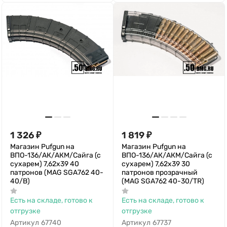
1 326
₽
1 819
₽
Магазин Pufgun на
Магазин Pufgun на
ВПО-136/АК/АКМ/Сайга (с
ВПО-136/АК/АКМ/Сайга (с
сухарем) 7,62х39 40
сухарем) 7,62х39 30
патронов (MAG SGA762 40-
патронов прозрачный
40/B)
(MAG SGA762 40-30/TR)
Есть на складе, готово к
Есть на складе, готово к
отгрузке
отгрузке
Артикул
67740
Артикул
67737