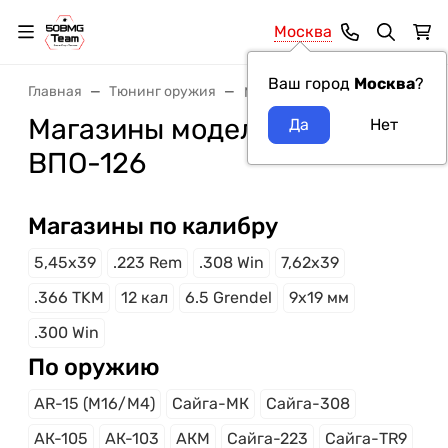
Москва
Ваш город
Москва
?
Главная
Тюнинг оружия
Магазины
Магазины модель оружия
ВПО-126
Магазины по калибру
5,45x39
.223 Rem
.308 Win
7,62x39
.366 TKM
12 кал
6.5 Grendel
9x19 мм
.300 Win
По оружию
AR-15 (M16/M4)
Сайга-МК
Сайга-308
АК-105
АК-103
АКМ
Сайга-223
Сайга-TR9