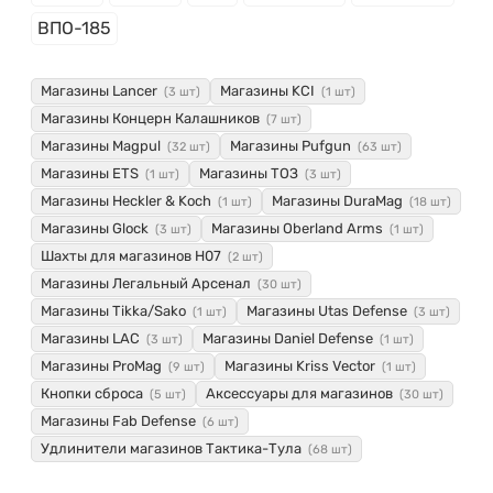
ВПО-185
Магазины Lancer
Магазины KCI
(3 шт)
(1 шт)
Магазины Концерн Калашников
(7 шт)
Магазины Magpul
Магазины Pufgun
(32 шт)
(63 шт)
Магазины ETS
Магазины ТОЗ
(1 шт)
(3 шт)
Магазины Heckler & Koch
Магазины DuraMag
(1 шт)
(18 шт)
Магазины Glock
Магазины Oberland Arms
(3 шт)
(1 шт)
Шахты для магазинов H07
(2 шт)
Магазины Легальный Арсенал
(30 шт)
Магазины Tikka/Sako
Магазины Utas Defense
(1 шт)
(3 шт)
Магазины LAC
Магазины Daniel Defense
(3 шт)
(1 шт)
Магазины ProMag
Магазины Kriss Vector
(9 шт)
(1 шт)
Кнопки сброса
Аксессуары для магазинов
(5 шт)
(30 шт)
Магазины Fab Defense
(6 шт)
Удлинители магазинов Тактика-Тула
(68 шт)