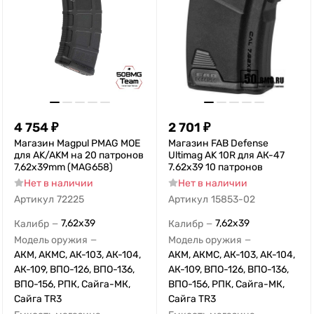
4 754
₽
2 701
₽
Магазин Magpul PMAG MOE
Магазин FAB Defense
для AK/AKM на 20 патронов
Ultimag AK 10R для АК-47
7,62x39mm (MAG658)
7.62x39 10 патронов
Нет в наличии
Нет в наличии
Артикул
72225
Артикул
15853-02
7,62x39
7,62x39
Калибр
Калибр
—
—
Модель оружия
Модель оружия
—
—
АКМ, АКМС, АК-103, АК-104,
АКМ, АКМС, АК-103, АК-104,
АК-109, ВПО-126, ВПО-136,
АК-109, ВПО-126, ВПО-136,
ВПО-156, РПК, Сайга-МК,
ВПО-156, РПК, Сайга-МК,
Сайга TR3
Сайга TR3