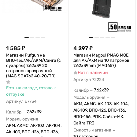
1 585
₽
4 297
₽
Магазин Pufgun на
Магазин Magpul PMAG MOE
ВПО-136/АК/АКМ/Сайга (с
для AK/AKM на 10 патронов
сухарем) 7,62х39 20
7,62x39mm (MAG657)
патронов прозрачный
Нет в наличии
(MAG SGA762 40-20/TR)
Артикул
72224
Есть на складе, готово к
7,62x39
Калибр
—
отгрузке
Модель оружия
—
Артикул
67734
АКМ, АКМС, АК-103, АК-104,
АК-109, ВПО-126, ВПО-136,
7,62x39
Калибр
—
ВПО-156, РПК, Сайга-МК,
Модель оружия
—
Сайга TR3
АКМ, АКМС, АК-103, АК-104,
Емкость магазина
—
АК-109, ВПО-126, ВПО-136,
10 патронов