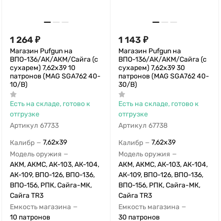
1 264
₽
1 143
₽
Магазин Pufgun на
Магазин Pufgun на
ВПО-136/АК/АКМ/Сайга (с
ВПО-136/АК/АКМ/Сайга (с
сухарем) 7,62х39 10
сухарем) 7,62х39 30
патронов (MAG SGA762 40-
патронов (MAG SGA762 40-
10/B)
30/B)
Есть на складе, готово к
Есть на складе, готово к
отгрузке
отгрузке
Артикул
67733
Артикул
67738
7,62x39
7,62x39
Калибр
Калибр
—
—
Модель оружия
Модель оружия
—
—
АКМ, АКМС, АК-103, АК-104,
АКМ, АКМС, АК-103, АК-104,
АК-109, ВПО-126, ВПО-136,
АК-109, ВПО-126, ВПО-136,
ВПО-156, РПК, Сайга-МК,
ВПО-156, РПК, Сайга-МК,
Сайга TR3
Сайга TR3
Емкость магазина
Емкость магазина
—
—
10 патронов
30 патронов