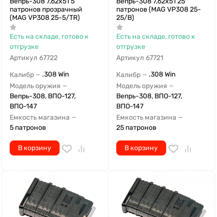
Вепрь-308 7,62х51 5
Вепрь-308 7,62х51 25
патронов прозрачный
патронов (MAG VP308 25-
(MAG VP308 25-5/TR)
25/B)
Есть на складе, готово к
Есть на складе, готово к
отгрузке
отгрузке
Артикул
67722
Артикул
67721
.308 Win
.308 Win
Калибр
Калибр
—
—
Модель оружия
Модель оружия
—
—
Вепрь-308, ВПО-127,
Вепрь-308, ВПО-127,
ВПО-147
ВПО-147
Емкость магазина
Емкость магазина
—
—
5 патронов
25 патронов
В корзину
В корзину