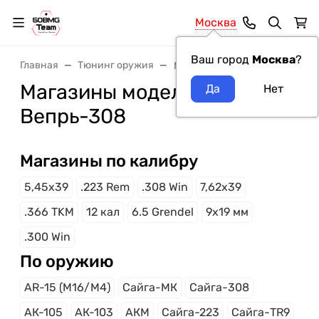
Москва
Ваш город
Москва
?
Главная
Тюнинг оружия
Магазины
Магазины модель оружия
Вепрь-308
Магазины по калибру
5,45x39
.223 Rem
.308 Win
7,62x39
.366 TKM
12 кал
6.5 Grendel
9x19 мм
.300 Win
По оружию
AR-15 (M16/M4)
Сайга-МК
Сайга-308
АК-105
АК-103
АКМ
Сайга-223
Сайга-TR9