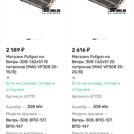
2 189
₽
2 616
₽
Магазин Pufgun на
Магазин Pufgun на
Вепрь-308 7,62х51 15
Вепрь-308 7,62х51 20
патронов (MAG VP308 25-
патронов (MAG VP308 25-
15/B)
20/B)
Есть на складе, готово к
Есть на складе, готово к
отгрузке
отгрузке
Артикул
67719
Артикул
67720
.308 Win
.308 Win
Калибр
Калибр
—
—
Модель оружия
Модель оружия
—
—
Вепрь-308, ВПО-127,
Вепрь-308, ВПО-127,
ВПО-147
ВПО-147
Емкость магазина
Емкость магазина
—
—