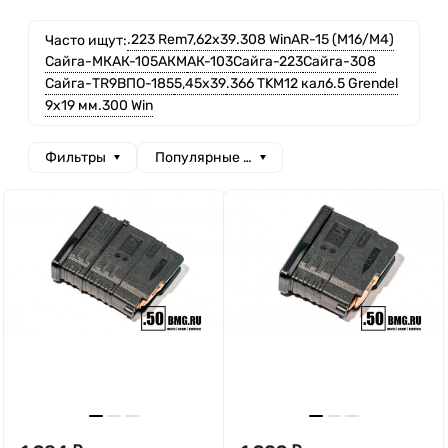
.223 Rem
7,62x39
.308 Win
AR-15 (M16/M4)
Часто ищут:
Сайга-МК
АК-105
АКМ
АК-103
Сайга-223
Сайга-308
Сайга-TR9
ВПО-185
5,45x39
.366 TKM
12 кал
6.5 Grendel
9x19 мм
.300 Win
Фильтры
Популярные сначала