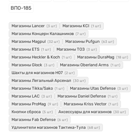
ВПО-185
Магазины Lancer
Магазины KCI
(3 шт)
(1 шт)
Магазины Концерн Калашников
(7 шт)
Магазины Magpul
Магазины Pufgun
(32 шт)
(63 шт)
Магазины ETS
Магазины ТОЗ
(1 шт)
(3 шт)
Магазины Heckler & Koch
Магазины DuraMag
(1 шт)
(18 шт)
Магазины Glock
Магазины Oberland Arms
(3 шт)
(1 шт)
Шахты для магазинов H07
(2 шт)
Магазины Легальный Арсенал
(30 шт)
Магазины Tikka/Sako
Магазины Utas Defense
(1 шт)
(3 шт)
Магазины LAC
Магазины Daniel Defense
(3 шт)
(1 шт)
Магазины ProMag
Магазины Kriss Vector
(9 шт)
(1 шт)
Кнопки сброса
Аксессуары для магазинов
(5 шт)
(30 шт)
Магазины Fab Defense
(6 шт)
Удлинители магазинов Тактика-Тула
(68 шт)