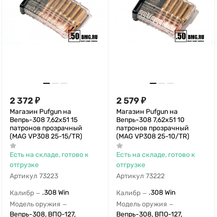
2 372
₽
2 579
₽
Магазин Pufgun на
Магазин Pufgun на
Вепрь-308 7,62х51 15
Вепрь-308 7,62х51 10
патронов прозрачный
патронов прозрачный
(MAG VP308 25-15/TR)
(MAG VP308 25-10/TR)
Есть на складе, готово к
Есть на складе, готово к
отгрузке
отгрузке
Артикул
73223
Артикул
73222
.308 Win
.308 Win
Калибр
Калибр
—
—
Модель оружия
Модель оружия
—
—
Вепрь-308, ВПО-127,
Вепрь-308, ВПО-127,