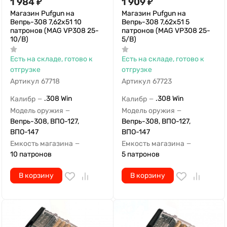
1 984
₽
1 909
₽
Магазин Pufgun на
Магазин Pufgun на
Вепрь-308 7,62х51 10
Вепрь-308 7,62х51 5
патронов (MAG VP308 25-
патронов (MAG VP308 25-
10/B)
5/B)
Есть на складе, готово к
Есть на складе, готово к
отгрузке
отгрузке
Артикул
67718
Артикул
67723
.308 Win
.308 Win
Калибр
Калибр
—
—
Модель оружия
Модель оружия
—
—
Вепрь-308, ВПО-127,
Вепрь-308, ВПО-127,
ВПО-147
ВПО-147
Емкость магазина
Емкость магазина
—
—
10 патронов
5 патронов
В корзину
В корзину