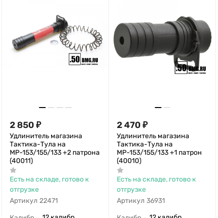
2 850
₽
2 470
₽
Удлинитель магазина
Удлинитель магазина
Тактика-Тула на
Тактика-Тула на
МР-153/155/133 +2 патрона
МР-153/155/133 +1 патрон
(40011)
(40010)
Есть на складе, готово к
Есть на складе, готово к
отгрузке
отгрузке
Артикул
22471
Артикул
36931
12 калибр
12 калибр
Калибр
Калибр
—
—