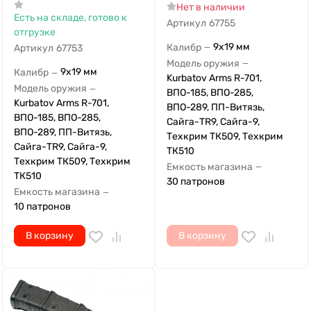
Нет в наличии
Есть на складе, готово к
Артикул
67755
отгрузке
9x19 мм
Калибр
—
Артикул
67753
Модель оружия
—
9x19 мм
Калибр
—
Kurbatov Arms R-701,
Модель оружия
—
ВПО-185, ВПО-285,
Kurbatov Arms R-701,
ВПО-289, ПП-Витязь,
ВПО-185, ВПО-285,
Сайга-TR9, Сайга-9,
ВПО-289, ПП-Витязь,
Техкрим ТК509, Техкрим
Сайга-TR9, Сайга-9,
ТК510
Техкрим ТК509, Техкрим
Емкость магазина
—
ТК510
30 патронов
Емкость магазина
—
10 патронов
В корзину
В корзину