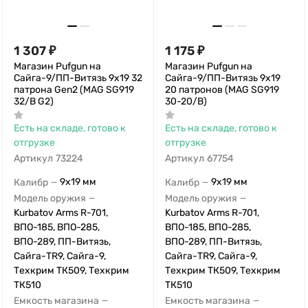
1 307
₽
1 175
₽
Магазин Pufgun на
Магазин Pufgun на
Сайга-9/ПП-Витязь 9х19 32
Сайга-9/ПП-Витязь 9х19
патрона Gen2 (MAG SG919
20 патронов (MAG SG919
32/B G2)
30-20/B)
Есть на складе, готово к
Есть на складе, готово к
отгрузке
отгрузке
Артикул
73224
Артикул
67754
9x19 мм
9x19 мм
Калибр
Калибр
—
—
Модель оружия
Модель оружия
—
—
Kurbatov Arms R-701,
Kurbatov Arms R-701,
ВПО-185, ВПО-285,
ВПО-185, ВПО-285,
ВПО-289, ПП-Витязь,
ВПО-289, ПП-Витязь,
Сайга-TR9, Сайга-9,
Сайга-TR9, Сайга-9,
Техкрим ТК509, Техкрим
Техкрим ТК509, Техкрим
ТК510
ТК510
Емкость магазина
Емкость магазина
—
—