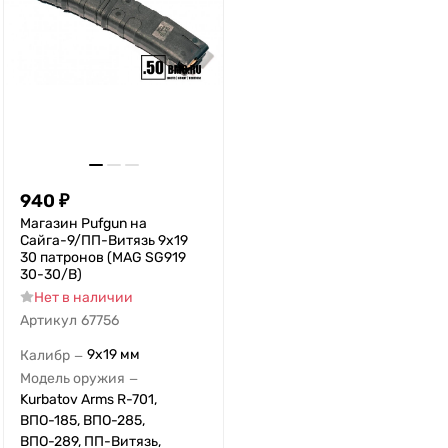
940
₽
Магазин Pufgun на
Сайга-9/ПП-Витязь 9х19
30 патронов (MAG SG919
30-30/B)
Нет в наличии
Артикул
67756
9x19 мм
Калибр
—
Модель оружия
—
Kurbatov Arms R-701,
ВПО-185, ВПО-285,
ВПО-289, ПП-Витязь,