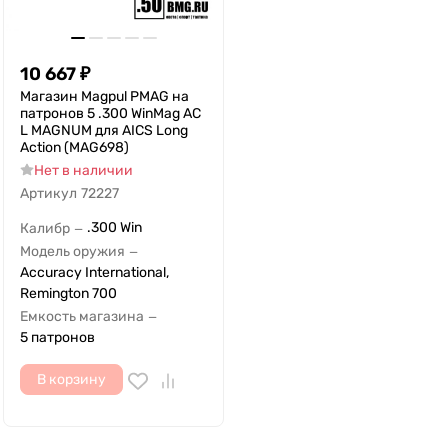
10 667
₽
Магазин Magpul PMAG на
патронов 5 .300 WinMag AC
L MAGNUM для AICS Long
Action (MAG698)
Нет в наличии
Артикул
72227
.300 Win
Калибр
—
Модель оружия
—
Accuracy International,
Remington 700
Емкость магазина
—
5 патронов
В корзину