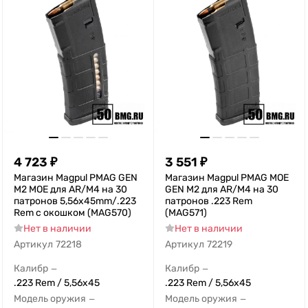
4 723
₽
3 551
₽
Магазин Magpul PMAG GEN
Магазин Magpul PMAG MOE
M2 MOE для AR/M4 на 30
GEN M2 для AR/M4 на 30
патронов 5,56x45mm/.223
патронов .223 Rem
Rem с окошком (MAG570)
(MAG571)
Нет в наличии
Нет в наличии
Артикул
72218
Артикул
72219
Калибр
Калибр
—
—
.223 Rem / 5,56x45
.223 Rem / 5,56x45
Модель оружия
Модель оружия
—
—