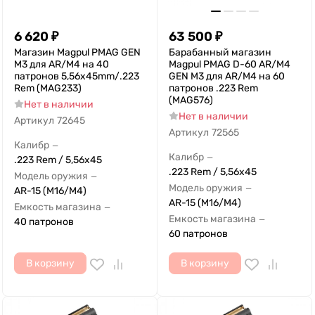
6 620
₽
63 500
₽
Магазин Magpul PMAG GEN
Барабанный магазин
M3 для AR/M4 на 40
Magpul PMAG D-60 AR/M4
патронов 5,56x45mm/.223
GEN M3 для AR/M4 на 60
Rem (MAG233)
патронов .223 Rem
(MAG576)
Нет в наличии
Нет в наличии
Артикул
72645
Артикул
72565
Калибр
—
Калибр
—
.223 Rem / 5,56x45
.223 Rem / 5,56x45
Модель оружия
—
Модель оружия
—
AR-15 (M16/M4)
AR-15 (M16/M4)
Емкость магазина
—
Емкость магазина
—
40 патронов
60 патронов
В корзину
В корзину