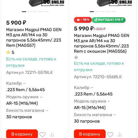
- 18%
ВЫГОДА
1 310
₽
5 900
₽
5 990
₽
7 300
₽
Магазин Magpul PMAG GEN
M3 для AR/M4 на 30
Магазин Magpul PMAG GEN
патронов 5,56x45mm/.223
M3 для AR/M4 на 30
Rem (MAG557)
патронов 5,56x45mm/.223
Rem с окошком (MAG556)
5
Есть на складе, готово к
Есть на складе, готово к
отгрузке
отгрузке
Артикул
72211-557BLK
Артикул
72210-556BLK
Калибр
—
Калибр
—
.223 Rem / 5,56x45
.223 Rem / 5,56x45
Модель оружия
—
Модель оружия
—
AR-15 (M16/M4)
AR-15 (M16/M4)
Емкость магазина
—
Емкость магазина
—
30 патронов
30 патронов
В корзину
В корзину