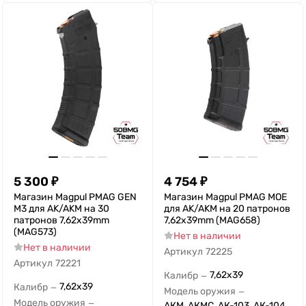
5 300
₽
4 754
₽
Магазин Magpul PMAG GEN
Магазин Magpul PMAG MOE
M3 для AK/AKM на 30
для AK/AKM на 20 патронов
патронов 7,62x39mm
7,62x39mm (MAG658)
(MAG573)
Нет в наличии
Нет в наличии
Артикул
72225
Артикул
72221
7,62x39
Калибр
—
7,62x39
Калибр
—
Модель оружия
—
Модель оружия
—
АКМ, АКМС, АК-103, АК-104,