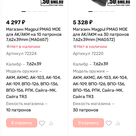
4 297
₽
5 328
₽
Магазин Magpul PMAG MOE
Магазин Magpul PMAG MOE
для AK/AKM на 10 патронов
для AK/AKM на 30 патронов
7,62x39mm (MAG657)
7,62x39mm (MAG572)
Нет в наличии
Нет в наличии
Артикул
72224
Артикул
72220
7,62x39
7,62x39
Калибр
Калибр
—
—
Модель оружия
Модель оружия
—
—
АКМ, АКМС, АК-103, АК-104,
АКМ, АКМС, АК-103, АК-104,
АК-109, ВПО-126, ВПО-136,
АК-109, ВПО-126, ВПО-136,
ВПО-156, РПК, Сайга-МК,
ВПО-156, РПК, Сайга-МК,
Сайга TR3
Сайга TR3
Емкость магазина
Емкость магазина
—
—
10 патронов
30 патронов
В корзину
В корзину