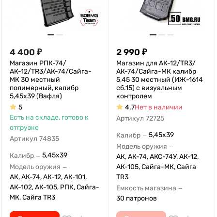
4 400
₽
2 990
₽
Магазин РПК-74/
Магазин для АК-12/TR3/
АК-12/TR3/АК-74/Сайга-
АК-74/Сайга-МК калибр
МК 30 местный
5,45 30 местный (ИЖ-1614
полимерный, калибр
сб.15) с визуальным
5,45х39 (Вафля)
контролем
5
4.7
Нет в наличии
Есть на складе, готово к
Артикул
72725
отгрузке
5,45х39
Калибр
—
Артикул
74835
Модель оружия
—
5,45x39
Калибр
—
АК, АК-74, АКС-74У, АК-12,
Модель оружия
АК-105, Сайга-МК, Сайга
—
АК, АК-74, АК-12, АК-101,
TR3
АК-102, АК-105, РПК, Сайга-
Емкость магазина
—
МК, Сайга TR3
30 патронов