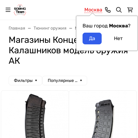
Москва
Ваш город
Москва
?
Главная
Тюнинг оружия
Магазины
Магазины Конц
Магазины Концерн
Калашников модель оружия
АК
Фильтры
Популярные сначала